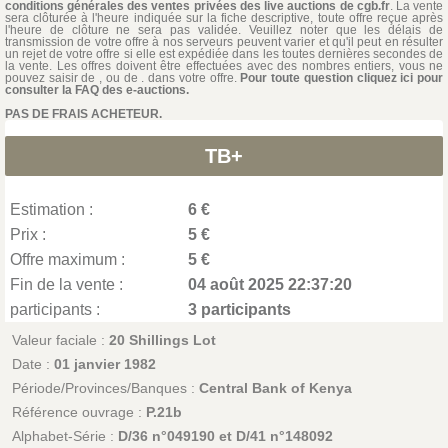
conditions générales des ventes privées des live auctions de cgb.fr
. La vente
sera clôturée à l'heure indiquée sur la fiche descriptive, toute offre reçue après
l'heure de clôture ne sera pas validée. Veuillez noter que les délais de
transmission de votre offre à nos serveurs peuvent varier et qu'il peut en résulter
un rejet de votre offre si elle est expédiée dans les toutes dernières secondes de
la vente. Les offres doivent être effectuées avec des nombres entiers, vous ne
pouvez saisir de , ou de . dans votre offre.
Pour toute question cliquez ici pour
consulter la FAQ des e-auctions.
PAS DE FRAIS ACHETEUR.
TB+
Estimation :
6 €
Prix :
5 €
Offre maximum :
5 €
Fin de la vente :
04 août 2025 22:37:20
participants :
3 participants
Valeur faciale :
20 Shillings Lot
Date :
01 janvier 1982
Période/Provinces/Banques :
Central Bank of Kenya
Référence ouvrage :
P.21b
Alphabet-Série :
D/36 n°049190 et D/41 n°148092