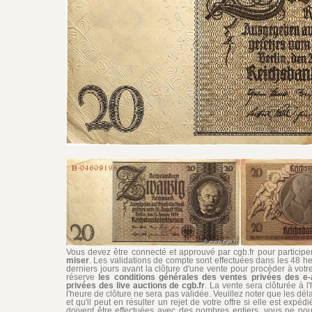
Vous devez être connecté et approuvé par cgb.fr pour participer 
miser
. Les validations de compte sont effectuées dans les 48 he
derniers jours avant la clôture d'une vente pour procéder à vot
réserve
les conditions générales des ventes privées des e-
privées des live auctions de cgb.fr
. La vente sera clôturée à l
l'heure de clôture ne sera pas validée. Veuillez noter que les dél
et qu'il peut en résulter un rejet de votre offre si elle est exp
doivent être effectuées avec des nombres entiers, vous ne pouv