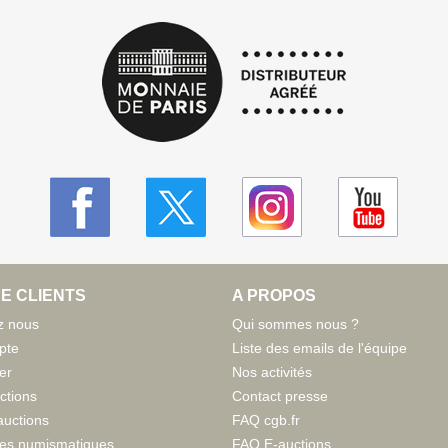
E CLIENTS
A PROPOS
z nous
Qui sommes nous ?
pte
Liste des emails de l'équipe
er
Nos activités
ctions
Contact presse
auctions
FAQ cgb.fr
tes numismatiques
FAQ E-auctions