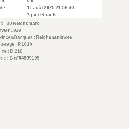
um :
6 €
te :
11 août 2025 21:58:40
:
3 participants
le :
20 Reichsmark
nvier 1929
ovinces/Banques :
Reichsbanknote
ouvrage :
P.181b
nce :
D.210
rie :
B n°04609195