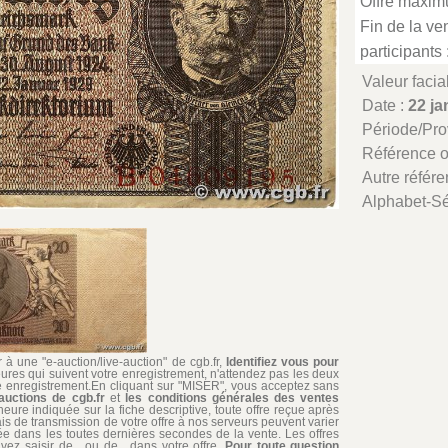
Offre maxim
Fin de la ven
participants 
Valeur facia
Date :
22 ja
Période/Pr
Référence 
Autre référe
Alphabet-Sé
à une "e-auction/live-auction" de cgb.fr,
Identifiez vous pour
ures qui suivent votre enregistrement, n'attendez pas les deux
re enregistrement.En cliquant sur "MISER", vous acceptez sans
auctions de cgb.fr
et
les conditions générales des ventes
'heure indiquée sur la fiche descriptive, toute offre reçue après
ais de transmission de votre offre à nos serveurs peuvent varier
édiée dans les toutes dernières secondes de la vente. Les offres
ez saisir de , ou de . dans votre offre.
Pour toute question