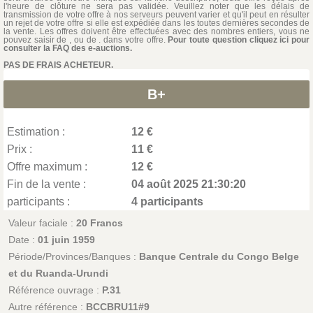
l'heure de clôture ne sera pas validée. Veuillez noter que les délais de
transmission de votre offre à nos serveurs peuvent varier et qu'il peut en résulter
un rejet de votre offre si elle est expédiée dans les toutes dernières secondes de
la vente. Les offres doivent être effectuées avec des nombres entiers, vous ne
pouvez saisir de , ou de . dans votre offre.
Pour toute question cliquez ici pour
consulter la FAQ des e-auctions.
PAS DE FRAIS ACHETEUR.
B+
Estimation :
12 €
Prix :
11 €
Offre maximum :
12 €
Fin de la vente :
04 août 2025 21:30:20
participants :
4 participants
Valeur faciale :
20 Francs
Date :
01 juin 1959
Période/Provinces/Banques :
Banque Centrale du Congo Belge
et du Ruanda-Urundi
Référence ouvrage :
P.31
Autre référence :
BCCBRU11#9