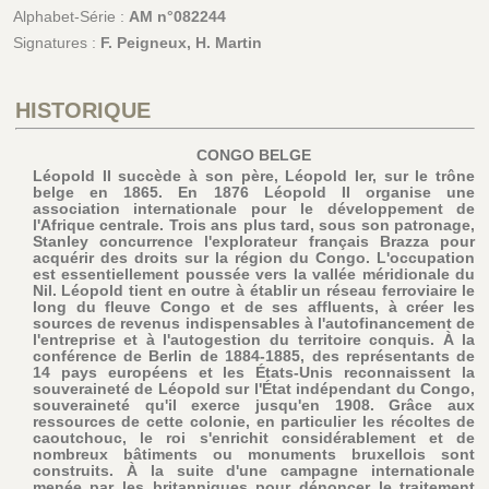
Alphabet-Série :
AM n°082244
Signatures :
F. Peigneux, H. Martin
HISTORIQUE
CONGO BELGE
Léopold II succède à son père, Léopold Ier, sur le trône
belge en 1865. En 1876 Léopold II organise une
association internationale pour le développement de
l'Afrique centrale. Trois ans plus tard, sous son patronage,
Stanley concurrence l'explorateur français Brazza pour
acquérir des droits sur la région du Congo. L'occupation
est essentiellement poussée vers la vallée méridionale du
Nil. Léopold tient en outre à établir un réseau ferroviaire le
long du fleuve Congo et de ses affluents, à créer les
sources de revenus indispensables à l'autofinancement de
l'entreprise et à l'autogestion du territoire conquis. À la
conférence de Berlin de 1884-1885, des représentants de
14 pays européens et les États-Unis reconnaissent la
souveraineté de Léopold sur l'État indépendant du Congo,
souveraineté qu'il exerce jusqu'en 1908. Grâce aux
ressources de cette colonie, en particulier les récoltes de
caoutchouc, le roi s'enrichit considérablement et de
nombreux bâtiments ou monuments bruxellois sont
construits. À la suite d'une campagne internationale
menée par les britanniques pour dénoncer le traitement