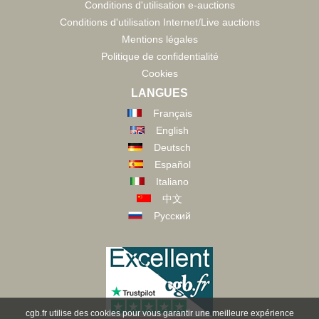
Conditions d'utilisation e-auctions
Conditions d'utilisation Internet/Live auctions
Mentions légales
Politique de confidentialité
Cookies
LANGUES
Français
English
Deutsch
Español
Italiano
中文
Русский
cgb.fr utilise des cookies pour vous garantir une meilleure expérience