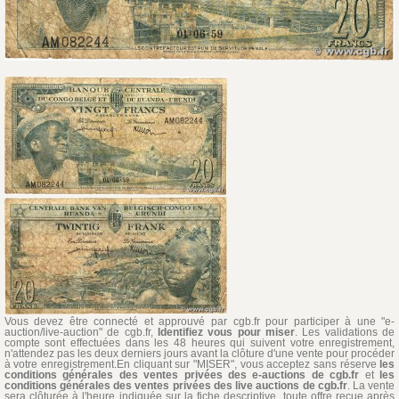
Vous devez être connecté et approuvé par cgb.fr pour participer à une "e-
auction/live-auction" de cgb.fr,
Identifiez vous pour miser
. Les validations de
compte sont effectuées dans les 48 heures qui suivent votre enregistrement,
n'attendez pas les deux derniers jours avant la clôture d'une vente pour procéder
à votre enregistrement.En cliquant sur "MISER", vous acceptez sans réserve
les
conditions générales des ventes privées des e-auctions de cgb.fr
et
les
conditions générales des ventes privées des live auctions de cgb.fr
. La vente
sera clôturée à l'heure indiquée sur la fiche descriptive, toute offre reçue après