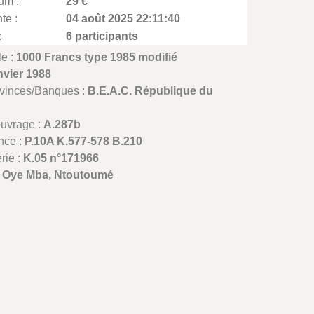
um :
29 €
te :
04 août 2025 22:11:40
:
6 participants
le :
1000 Francs type 1985 modifié
nvier 1988
ovinces/Banques :
B.E.A.C. République du
ouvrage :
A.287b
nce :
P.10A K.577-578 B.210
rie :
K.05 n°171966
:
Oye Mba, Ntoutoumé