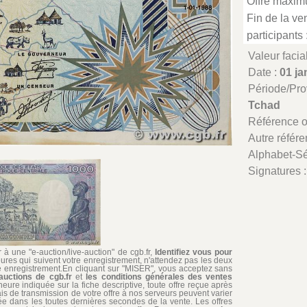
Offre maxim
Fin de la ven
participants 
Valeur facia
Date :
01 ja
Période/Pr
Tchad
Référence 
Autre référe
Alphabet-Sé
Signatures 
à une "e-auction/live-auction" de cgb.fr,
Identifiez vous pour
ures qui suivent votre enregistrement, n'attendez pas les deux
re enregistrement.En cliquant sur "MISER", vous acceptez sans
auctions de cgb.fr
et
les conditions générales des ventes
'heure indiquée sur la fiche descriptive, toute offre reçue après
ais de transmission de votre offre à nos serveurs peuvent varier
édiée dans les toutes dernières secondes de la vente. Les offres