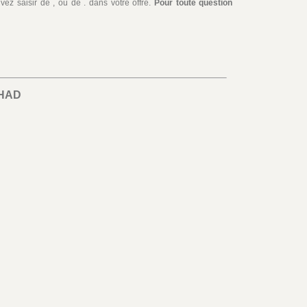
ez saisir de , ou de . dans votre offre.
Pour toute question
HAD