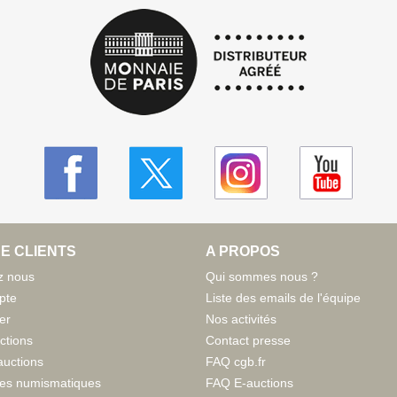
E CLIENTS
A PROPOS
z nous
Qui sommes nous ?
pte
Liste des emails de l'équipe
er
Nos activités
ctions
Contact presse
auctions
FAQ cgb.fr
tes numismatiques
FAQ E-auctions