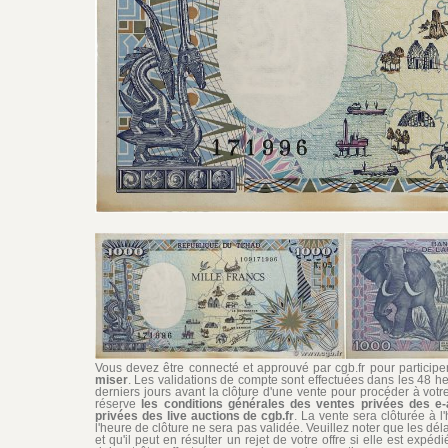
Vous devez être connecté et approuvé par cgb.fr pour participer 
miser
. Les validations de compte sont effectuées dans les 48 he
derniers jours avant la clôture d'une vente pour procéder à vot
réserve
les conditions générales des ventes privées des e-
privées des live auctions de cgb.fr
. La vente sera clôturée à l
l'heure de clôture ne sera pas validée. Veuillez noter que les dél
et qu'il peut en résulter un rejet de votre offre si elle est exp