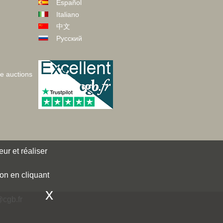
Español
Italiano
中文
Русский
ve auctions
ur et réaliser
ion en cliquant
x
cgb.fr