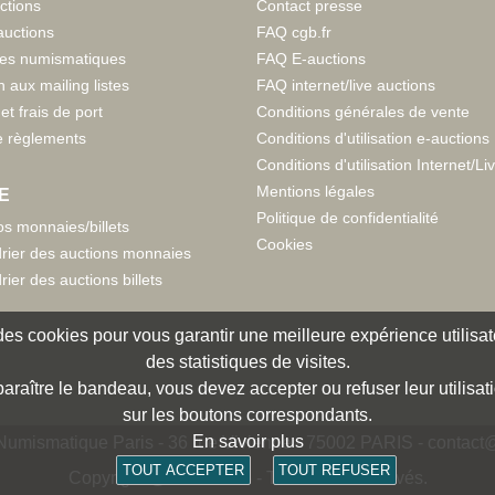
ctions
Contact presse
auctions
FAQ cgb.fr
tes numismatiques
FAQ E-auctions
n aux mailing listes
FAQ internet/live auctions
et frais de port
Conditions générales de vente
 règlements
Conditions d'utilisation e-auctions
Conditions d'utilisation Internet/Li
Mentions légales
E
Politique de confidentialité
s monnaies/billets
Cookies
rier des auctions monnaies
rier des auctions billets
e des cookies pour vous garantir une meilleure expérience utilisate
des statistiques de visites.
paraître le bandeau, vous devez accepter ou refuser leur utilisat
sur les boutons correspondants.
En savoir plus
umismatique Paris - 36 rue Vivienne - 75002 PARIS -
contact@
TOUT ACCEPTER
TOUT REFUSER
Copyright @1997-2025 - Tous droits réservés.