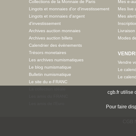
Collections de la Monnaie de Paris
Mes e-au
Lingots et monnaies d'or d'investissement
Mes live 
Lingots et monnaies d'argent
Mes aler
d'investissement
Inscriptio
Archives auction monnaies
Livraison 
Archives auction billets
Modes de
Calendrier des évènements
Trésors monetaires
VENDR
Les archives numismatiques
Vendre vo
Le blog numismatique
Le calend
Bulletin numismatique
Le calend
Le site du e-FRANC
La collection idéale
cgb.fr utilis
Les amis du FRANC
Les amis de l'Euro
Pour faire dis
CGB N