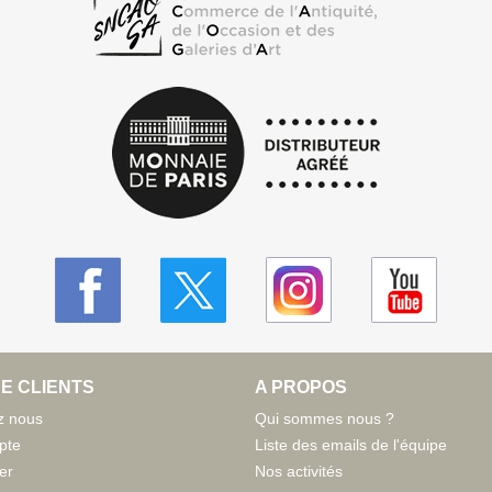
E CLIENTS
A PROPOS
z nous
Qui sommes nous ?
pte
Liste des emails de l'équipe
er
Nos activités