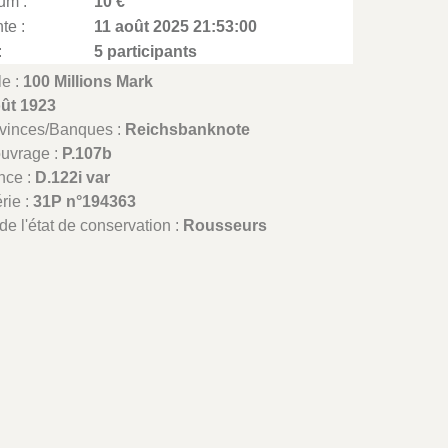
um :
10 €
te :
11 août 2025 21:53:00
:
5 participants
le :
100 Millions Mark
oût 1923
ovinces/Banques :
Reichsbanknote
ouvrage :
P.107b
nce :
D.122i var
rie :
31P n°194363
de l'état de conservation :
Rousseurs