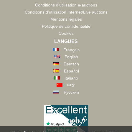
Conditions d'utilisation e-auctions
Conditions d'utilisation Internet/Live auctions
Mentions légales
Politique de confidentialité
Cookies
LANGUES
Français
English
Deutsch
Español
Italiano
中文
Русский