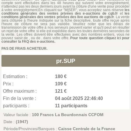
compte sont effectuées dans les 48 heures qui suivent votre enregistrement,
n'attendez pas les deux derniers jours avant la clôture d'une vente pour procéder
à votre enregistrement.En cliquant sur "MISER", vous acceptez sans réserve
les
conditions générales des ventes privées des e-auctions de cgb.fr
et
les
conditions générales des ventes privées des live auctions de cgb.fr
. La vente
sera clôturée à l'heure indiquée sur la fiche descriptive, toute offre reçue après
l'heure de clôture ne sera pas validée. Veuillez noter que les délais de
transmission de votre offre à nos serveurs peuvent varier et qu'il peut en résulter
un rejet de votre offre si elle est expédiée dans les toutes dernières secondes de
la vente. Les offres doivent être effectuées avec des nombres entiers, vous ne
pouvez saisir de , ou de . dans votre offre.
Pour toute question cliquez ici pour
consulter la FAQ des e-auctions.
PAS DE FRAIS ACHETEUR.
pr.SUP
Estimation :
180 €
Prix :
109 €
Offre maximum :
121 €
Fin de la vente :
04 août 2025 22:46:40
participants :
11 participants
Valeur faciale :
100 Francs La Bourdonnais CCFOM
Date :
(1947)
Période/Provinces/Banques :
Caisse Centrale de la France