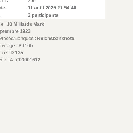
um :
7 €
te :
11 août 2025 21:54:40
:
3 participants
le :
10 Milliards Mark
eptembre 1923
ovinces/Banques :
Reichsbanknote
ouvrage :
P.116b
nce :
D.135
rie :
A n°03001612