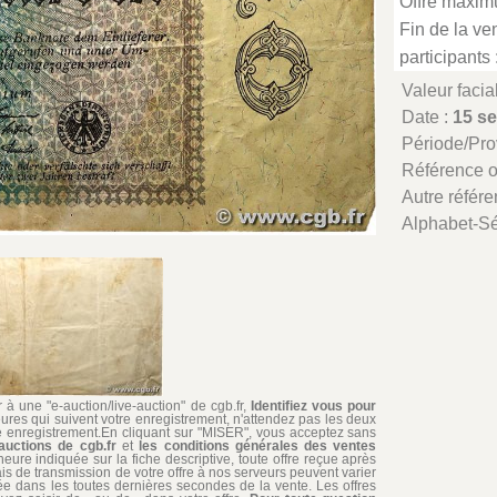
Offre maxim
Fin de la ven
participants 
Valeur facia
Date :
15 s
Période/Pr
Référence 
Autre référe
Alphabet-Sé
à une "e-auction/live-auction" de cgb.fr,
Identifiez vous pour
ures qui suivent votre enregistrement, n'attendez pas les deux
re enregistrement.En cliquant sur "MISER", vous acceptez sans
auctions de cgb.fr
et
les conditions générales des ventes
'heure indiquée sur la fiche descriptive, toute offre reçue après
ais de transmission de votre offre à nos serveurs peuvent varier
édiée dans les toutes dernières secondes de la vente. Les offres