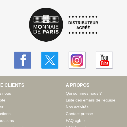
E CLIENTS
A PROPOS
z nous
Qui sommes nous ?
pte
Liste des emails de l'équipe
er
Nos activités
ctions
Contact presse
auctions
FAQ cgb.fr