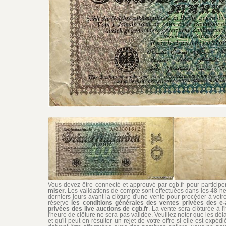
Vous devez être connecté et approuvé par cgb.fr pour participer 
miser
. Les validations de compte sont effectuées dans les 48 he
derniers jours avant la clôture d'une vente pour procéder à vot
réserve
les conditions générales des ventes privées des e-
privées des live auctions de cgb.fr
. La vente sera clôturée à l
l'heure de clôture ne sera pas validée. Veuillez noter que les dél
et qu'il peut en résulter un rejet de votre offre si elle est exp