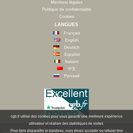
Mentions légales
Politique de confidentialité
Cookies
LANGUES
Français
English
Deutsch
Español
Italiano
中文
Русский
cgb.fr utilise des cookies pour vous garantir une meilleure expérience
utilisateur et réaliser des statistiques de visites.
Pour faire disparaître le bandeau, vous devez accepter ou refuser leur
CGB Numismatique Paris - 36 rue Vivienne - 75002 PARIS -