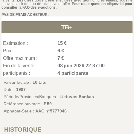
la vente. Les offres doivent être effectuées avec des nombres entiers, vous ne
pouvez saisir de , ou de . dans votre offre.
Pour toute question cliquez ici pour
consulter la FAQ des e-auctions.
PAS DE FRAIS ACHETEUR.
TB+
Estimation :
15 €
Prix :
6 €
Offre maximum :
7 €
Fin de la vente :
08 juin 2026 22:37:00
participants :
4 participants
Valeur faciale :
10 Litu
Date :
1997
Période/Provinces/Banques :
Lietuvos Bankas
Référence ouvrage :
P.59
Alphabet-Série :
AAC n°5777946
HISTORIQUE