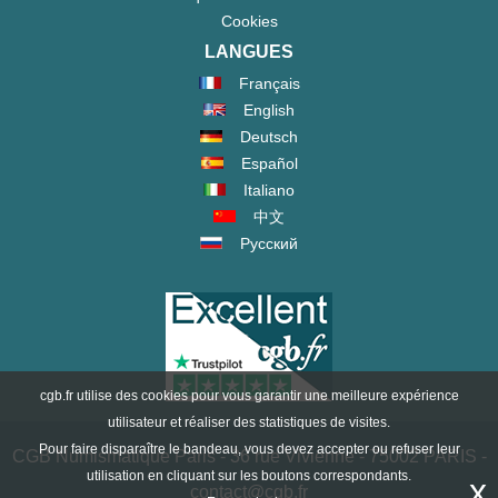
Cookies
LANGUES
Français
English
Deutsch
Español
Italiano
中文
Русский
cgb.fr utilise des cookies pour vous garantir une meilleure expérience
utilisateur et réaliser des statistiques de visites.
Pour faire disparaître le bandeau, vous devez accepter ou refuser leur
CGB Numismatique Paris - 36 rue Vivienne - 75002 PARIS -
utilisation en cliquant sur les boutons correspondants.
x
contact@cgb.fr