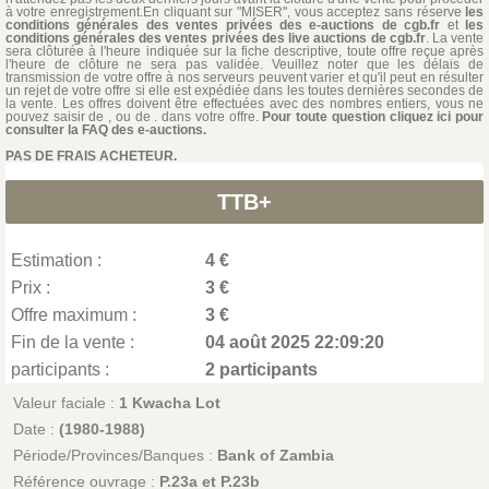
à votre enregistrement.En cliquant sur "MISER", vous acceptez sans réserve
les
conditions générales des ventes privées des e-auctions de cgb.fr
et
les
conditions générales des ventes privées des live auctions de cgb.fr
. La vente
sera clôturée à l'heure indiquée sur la fiche descriptive, toute offre reçue après
l'heure de clôture ne sera pas validée. Veuillez noter que les délais de
transmission de votre offre à nos serveurs peuvent varier et qu'il peut en résulter
un rejet de votre offre si elle est expédiée dans les toutes dernières secondes de
la vente. Les offres doivent être effectuées avec des nombres entiers, vous ne
pouvez saisir de , ou de . dans votre offre.
Pour toute question cliquez ici pour
consulter la FAQ des e-auctions.
PAS DE FRAIS ACHETEUR.
TTB+
Estimation :
4 €
Prix :
3 €
Offre maximum :
3 €
Fin de la vente :
04 août 2025 22:09:20
participants :
2 participants
Valeur faciale :
1 Kwacha Lot
Date :
(1980-1988)
Période/Provinces/Banques :
Bank of Zambia
Référence ouvrage :
P.23a et P.23b