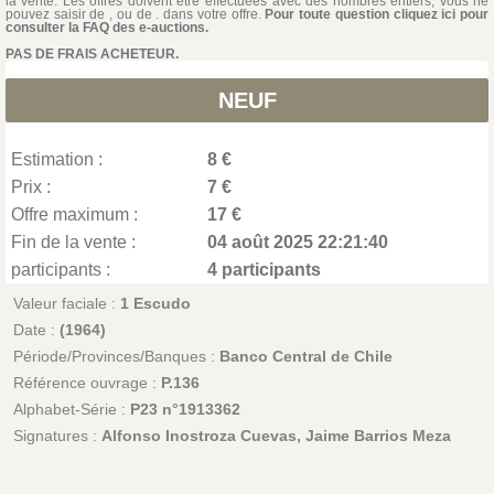
la vente. Les offres doivent être effectuées avec des nombres entiers, vous ne
pouvez saisir de , ou de . dans votre offre.
Pour toute question cliquez ici pour
consulter la FAQ des e-auctions.
PAS DE FRAIS ACHETEUR.
NEUF
Estimation :
8 €
Prix :
7 €
Offre maximum :
17 €
Fin de la vente :
04 août 2025 22:21:40
participants :
4 participants
Valeur faciale :
1 Escudo
Date :
(1964)
Période/Provinces/Banques :
Banco Central de Chile
Référence ouvrage :
P.136
Alphabet-Série :
P23 n°1913362
Signatures :
Alfonso Inostroza Cuevas, Jaime Barrios Meza