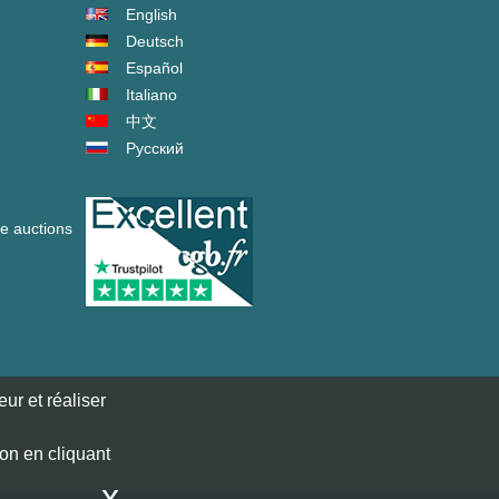
English
Deutsch
Español
Italiano
中文
Русский
ve auctions
ur et réaliser
ion en cliquant
x