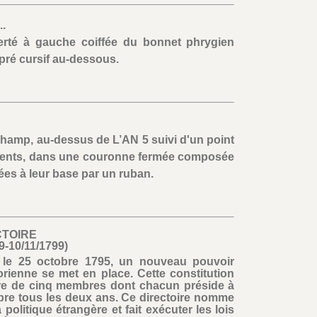
.
erté à gauche coiffée du bonnet phrygien
pré cursif au-dessous.
champ, au-dessus de L’AN 5 suivi d'un point
ifférents, dans une couronne fermée composée
s à leur base par un ruban.
CTOIRE
9-10/11/1799)
, le 25 octobre 1795, un nouveau pouvoir
orienne se met en place. Cette constitution
oire de cinq membres dont chacun préside à
re tous les deux ans. Ce directoire nomme
a politique étrangère et fait exécuter les lois