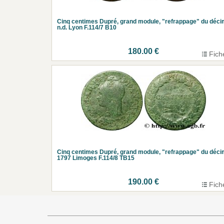
Cinq centimes Dupré, grand module, "refrappage" du déc
n.d. Lyon F.114/7 B10
180.00 €
Fich
Cinq centimes Dupré, grand module, "refrappage" du déc
1797 Limoges F.114/8 TB15
190.00 €
Fich