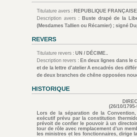
Titulature avers :
REPUBLIQUE FRANÇAISE.
Description avers :
Buste drapé de la Lib
(Mesdames Tallien ou Récamier) ; signé Du
REVERS
Titulature revers :
UN / DÉCIME..
Description revers :
En deux lignes dans le 
et de la lettre d'atelier A encadrés des d
de deux branches de chêne opposées nouée
HISTORIQUE
DIRE
(26/10/1795-
Lors de la séparation de la Convention
exécutif prévu par la constitution thermid
prévoit de confier le pouvoir à un direct
tour de rôle avec remplacement d'un memb
les ministres et les fonctionnaires, dirige l