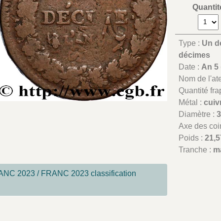
Quantit
Type :
Un d
décimes
Date :
An 5 
Nom de l'atel
Quantité fr
Métal :
cuiv
Diamètre :
Axe des coi
Poids :
21,5
Tranche :
m
NC 2023 / FRANC 2023 classification