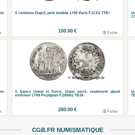
ime
5 centimes Dupré, petit module 1796 Paris F.113/1 TTB+
Un
17
100.00 €
e
Fiche
ime
5 francs Union et Force, Union serré, seulement gland
Un
extérieur 1798 Perpignan F.288/82 TB38
T
280.00 €
e
Fiche
CGB.FR NUMISMATIQUE