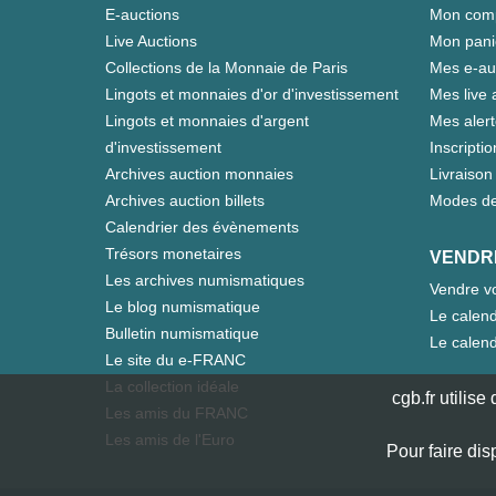
E-auctions
Mon com
Live Auctions
Mon pani
Collections de la Monnaie de Paris
Mes e-au
Lingots et monnaies d'or d'investissement
Mes live 
Lingots et monnaies d'argent
Mes aler
d'investissement
Inscriptio
Archives auction monnaies
Livraison 
Archives auction billets
Modes de
Calendrier des évènements
Trésors monetaires
VENDR
Les archives numismatiques
Vendre vo
Le blog numismatique
Le calend
Bulletin numismatique
Le calend
Le site du e-FRANC
La collection idéale
cgb.fr utilis
Les amis du FRANC
Les amis de l'Euro
Pour faire dis