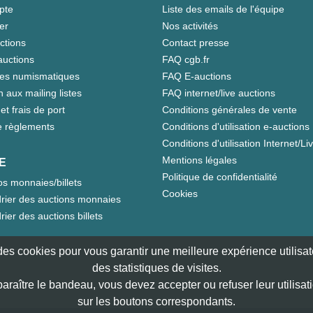
pte
Liste des emails de l'équipe
er
Nos activités
ctions
Contact presse
auctions
FAQ cgb.fr
tes numismatiques
FAQ E-auctions
n aux mailing listes
FAQ internet/live auctions
et frais de port
Conditions générales de vente
 règlements
Conditions d'utilisation e-auctions
Conditions d'utilisation Internet/Li
Mentions légales
E
Politique de confidentialité
s monnaies/billets
Cookies
rier des auctions monnaies
rier des auctions billets
e des cookies pour vous garantir une meilleure expérience utilisate
des statistiques de visites.
paraître le bandeau, vous devez accepter ou refuser leur utilisat
sur les boutons correspondants.