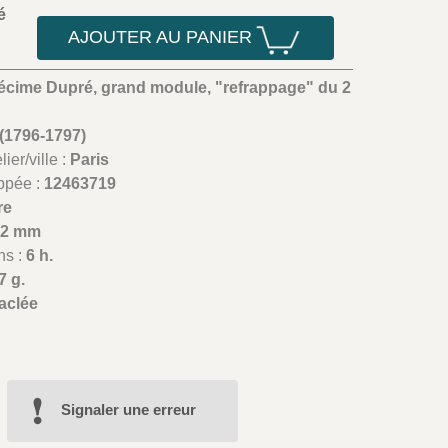
é
AJOUTER AU PANIER
écime Dupré, grand module, "refrappage" du 2
(1796-1797)
ier/ville :
Paris
appée :
12463719
re
32 mm
ns :
6 h.
7 g.
aclée
Signaler une erreur