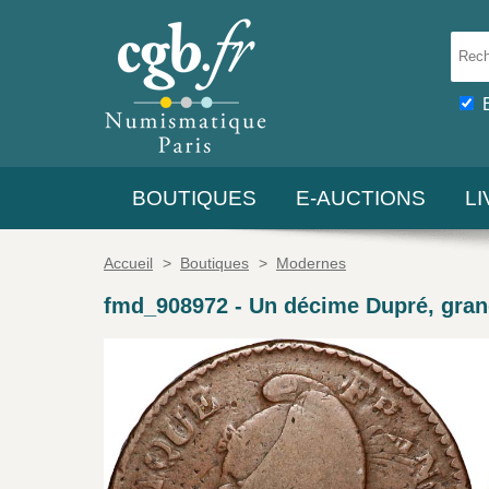
BOUTIQUES
E-AUCTIONS
L
Accueil
>
Boutiques
>
Modernes
fmd_908972
-
Un décime Dupré, gran