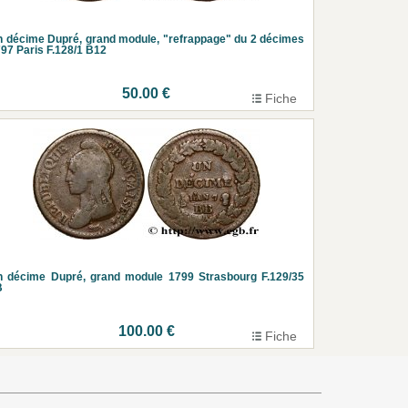
 décime Dupré, grand module, "refrappage" du 2 décimes
97 Paris F.128/1 B12
50.00 €
Fiche
 décime Dupré, grand module 1799 Strasbourg F.129/35
B
100.00 €
Fiche