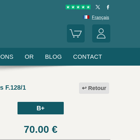
Français
LONS
OR
BLOG
CONTACT
s F.128/1
Retour
B+
70.00
€