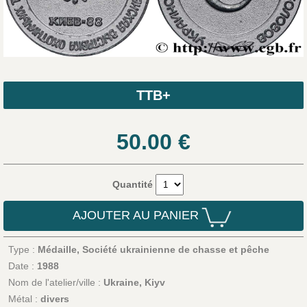
TTB+
50.00
€
Quantité
AJOUTER AU PANIER
Type :
Médaille, Société ukrainienne de chasse et pêche
Date :
1988
Nom de l'atelier/ville :
Ukraine, Kiyv
Métal :
divers