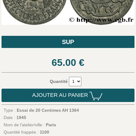
SUP
65.00
€
Quantité
AJOUTER AU PANIER
Type :
Essai de 20 Centimes AH 1364
Date :
1945
Nom de l'atelier/ville :
Paris
Quantité frappée :
1100