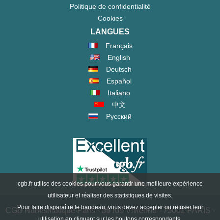
Politique de confidentialité
Cookies
LANGUES
Français
English
Deutsch
Español
Italiano
中文
Русский
cgb.fr utilise des cookies pour vous garantir une meilleure expérience
utilisateur et réaliser des statistiques de visites.
Pour faire disparaître le bandeau, vous devez accepter ou refuser leur
CGB Numismatique Paris - 36 rue Vivienne - 75002 PARIS -
utilisation en cliquant sur les boutons correspondants.