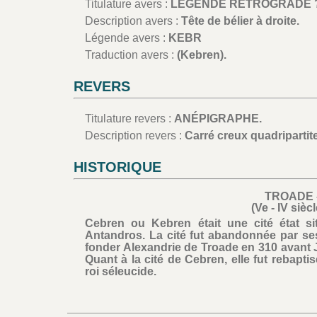
Titulature avers :
LÉGENDE RÉTROGRADE ?
Description avers :
Tête de bélier à droite.
Légende avers :
KEBR
Traduction avers :
(Kebren).
REVERS
Titulature revers :
ANÉPIGRAPHE.
Description revers :
Carré creux quadripartite
HISTORIQUE
TROADE 
(Ve - IV sièc
Cebren ou Kebren était une cité état situ
Antandros. La cité fut abandonnée par ses h
fonder Alexandrie de Troade en 310 avant J
Quant à la cité de Cebren, elle fut rebapti
roi séleucide.