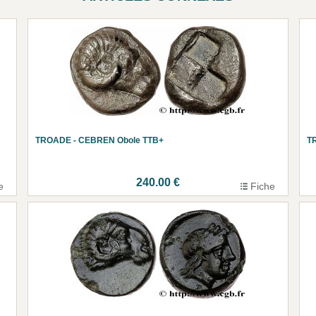
TROADE - CEBREN Obole TTB+
T
240.00 €
e
Fiche