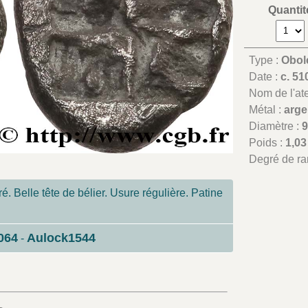
Quantit
Type :
Obol
Date :
c. 51
Nom de l'atel
Métal :
arge
Diamètre :
Poids :
1,03
Degré de ra
é. Belle tête de bélier. Usure régulière. Patine
064
Aulock1544
-