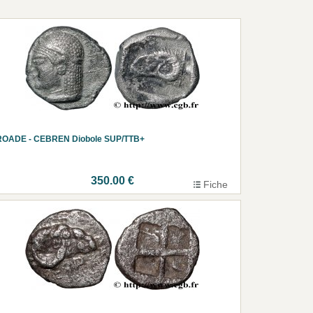
ROADE - CEBREN Diobole SUP/TTB+
350.00 €
Fiche