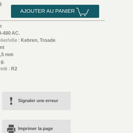
é
AJOUTER AU PANIER
e
0-480 AC.
ier/ville :
Kebren, Troade
nt
9,5 mm
 g.
reté :
R2
Signaler une erreur
Imprimer la page