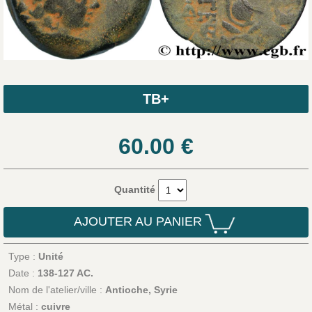
TB+
60.00
€
Quantité
AJOUTER AU PANIER
Type :
Unité
Date :
138-127 AC.
Nom de l'atelier/ville :
Antioche, Syrie
Métal :
cuivre