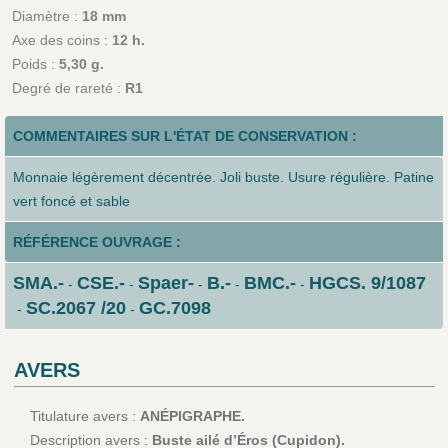
Diamètre :
18 mm
Axe des coins :
12 h.
Poids :
5,30 g.
Degré de rareté :
R1
COMMENTAIRES SUR L'ÉTAT DE CONSERVATION :
Monnaie légèrement décentrée. Joli buste. Usure régulière. Patine
vert foncé et sable
RÉFÉRENCE OUVRAGE :
SMA.-
CSE.-
Spaer-
B.-
BMC.-
HGCS. 9/1087
-
-
-
-
-
SC.2067 /20
GC.7098
-
-
AVERS
Titulature avers :
ANÉPIGRAPHE.
Description avers :
Buste ailé d’Éros (Cupidon).