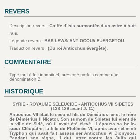
REVERS
Description revers :
Coiffe d’Isis surmontée d’un astre à huit
rais.
Légende revers :
BASILEWS/ ANTIOCOU// EUERGETOU
Traduction revers :
(Du roi Antiochus évergète).
COMMENTAIRE
Type tout à fait inhabituel, présenté parfois comme une
dénomination B.
HISTORIQUE
SYRIE - ROYAUME SÉLEUCIDE - ANTIOCHUS VII SIDETES
(138-129 avant J.-C.)
Antiochus VII était le second fils de Démétrius Ier et le frère
de Démétrius II Nicator. Son surnom de Sidetes lui vient de
la ville de Sidé, où il avait été élevé. Il épousa sa belle-
sœur Cléopâtre, la fille de Ptolémée VI, après avoir éliminé
Tryphon qui avait fait assassiner Antiochus VI Dionysos.
Pendant son règne, il dut lutter contre les Juifs qui