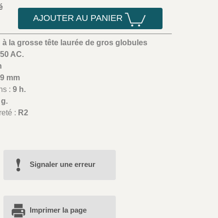
é
AJOUTER AU PANIER
 à la grosse tête laurée de gros globules
-50 AC.
n
19 mm
ns :
9 h.
 g.
reté :
R2
Signaler une erreur
Imprimer la page