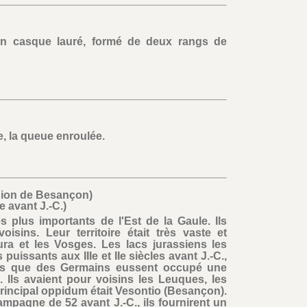
n casque lauré, formé de deux rangs de
, la queue enroulée.
on de Besançon)
cle avant J.-C.)
 plus importants de l'Est de la Gaule. Ils
isins. Leur territoire était très vaste et
ura et les Vosges. Les lacs jurassiens les
 puissants aux IIIe et IIe siècles avant J.-C.,
rès que des Germains eussent occupé une
C. Ils avaient pour voisins les Leuques, les
principal oppidum était Vesontio (Besançon).
campagne de 52 avant J.-C., ils fournirent un