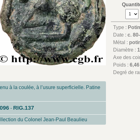
Quantit
Type :
Potin
Date :
c. 80
Métal :
poti
Diamètre :
Axe des coi
Poids :
6,46
Degré de ra
enu à la coulée, à l’usure superficielle. Patine
3096
RIG.137
-
ollection du Colonel Jean-Paul Beaulieu