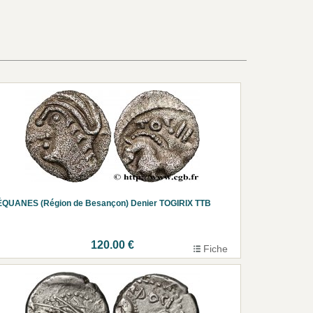
ÉQUANES (Région de Besançon) Denier TOGIRIX TTB
120.00 €
Fiche