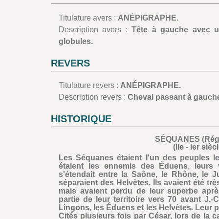
Titulature avers :
ANÉPIGRAPHE.
Description avers :
Tête à gauche avec u
globules.
REVERS
Titulature revers :
ANÉPIGRAPHE.
Description revers :
Cheval passant à gauche
HISTORIQUE
SÉQUANES (Régi
(IIe - Ier siè
Les Séquanes étaient l'un des peuples les
étaient les ennemis des Éduens, leurs vo
s'étendait entre la Saône, le Rhône, le J
séparaient des Helvètes. Ils avaient été très
mais avaient perdu de leur superbe ap
partie de leur territoire vers 70 avant J.-
Lingons, les Éduens et les Helvètes. Leur 
Cités plusieurs fois par César, lors de la 