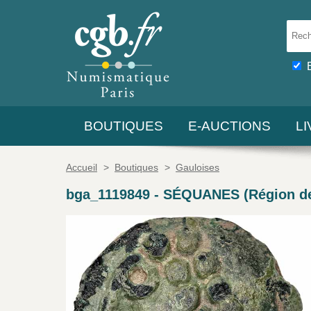
BOUTIQUES
E-AUCTIONS
L
Accueil
>
Boutiques
>
Gauloises
bga_1119849
-
SÉQUANES (Région de B