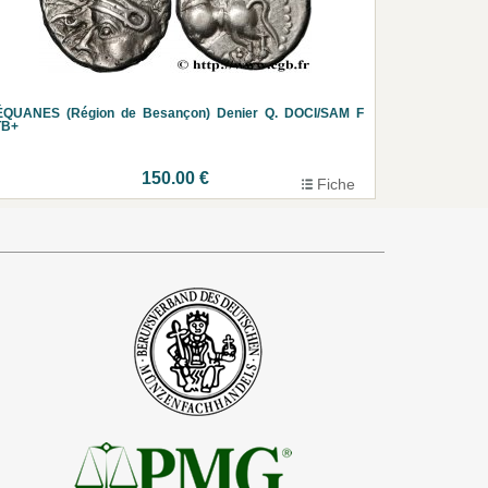
ÉQUANES (Région de Besançon) Denier Q. DOCI/SAM F
TB+
150.00 €
Fiche