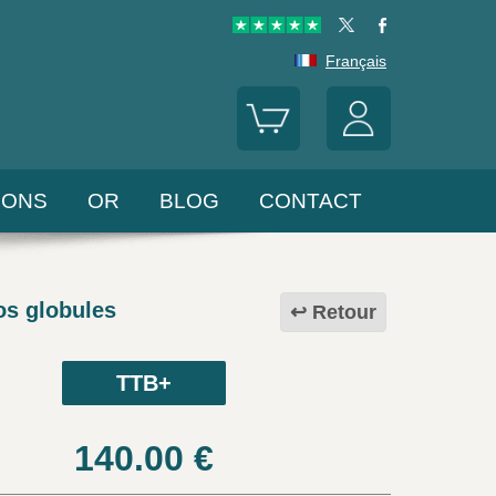
Français
LONS
OR
BLOG
CONTACT
os globules
Retour
TTB+
140.00
€