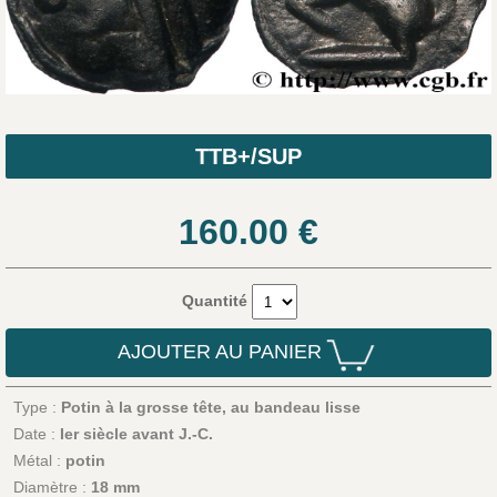
TTB+/SUP
160.00
€
Quantité
AJOUTER AU PANIER
Type :
Potin à la grosse tête, au bandeau lisse
Date :
Ier siècle avant J.-C.
Métal :
potin
Diamètre :
18 mm