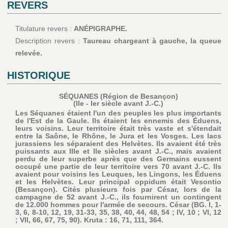
REVERS
Titulature revers :
ANÉPIGRAPHE.
Description revers :
Taureau chargeant à gauche, la queue
relevée.
HISTORIQUE
SÉQUANES (Région de Besançon)
(IIe - Ier siècle avant J.-C.)
Les Séquanes étaient l'un des peuples les plus importants
de l'Est de la Gaule. Ils étaient les ennemis des Éduens,
leurs voisins. Leur territoire était très vaste et s'étendait
entre la Saône, le Rhône, le Jura et les Vosges. Les lacs
jurassiens les séparaient des Helvètes. Ils avaient été très
puissants aux IIIe et IIe siècles avant J.-C., mais avaient
perdu de leur superbe après que des Germains eussent
occupé une partie de leur territoire vers 70 avant J.-C. Ils
avaient pour voisins les Leuques, les Lingons, les Éduens
et les Helvètes. Leur principal oppidum était Vesontio
(Besançon). Cités plusieurs fois par César, lors de la
campagne de 52 avant J.-C., ils fournirent un contingent
de 12.000 hommes pour l'armée de secours. César (BG. I, 1-
3, 6, 8-10, 12, 19, 31-33, 35, 38, 40, 44, 48, 54 ; IV, 10 ; VI, 12
; VII, 66, 67, 75, 90). Kruta : 16, 71, 111, 364.