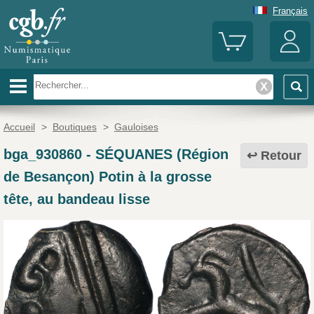
Français
Accueil
>
Boutiques
>
Gauloises
bga_930860
-
SÉQUANES (Région
Retour
de Besançon) Potin à la grosse
tête, au bandeau lisse