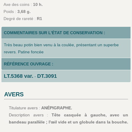
Axe des coins :
10 h.
Poids :
3,68 g.
Degré de rareté :
R1
COMMENTAIRES SUR L'ÉTAT DE CONSERVATION :
Très beau potin bien venu à la coulée, présentant un superbe
revers. Patine foncée
RÉFÉRENCE OUVRAGE :
LT.5368 var.
DT.3091
-
AVERS
Titulature avers :
ANÉPIGRAPHE.
Description avers :
Tête casquée à gauche, avec un
bandeau parallèle ; l'œil vide et un globule dans la bouche.