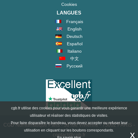
Cookies
LANGUES
Français
English
Deutsch
Español
Italiano
中文
Русский
cgb.fr utilise des cookies pour vous garantir une meilleure expérience
utilisateur et réaliser des statistiques de visites.
Pour faire disparaître le bandeau, vous devez accepter ou refuser leur
CGB Numismatique Paris - 36 rue Vivienne - 75002 PARIS -
utilisation en cliquant sur les boutons correspondants.
x
contact@cgb.fr
En savoir plus