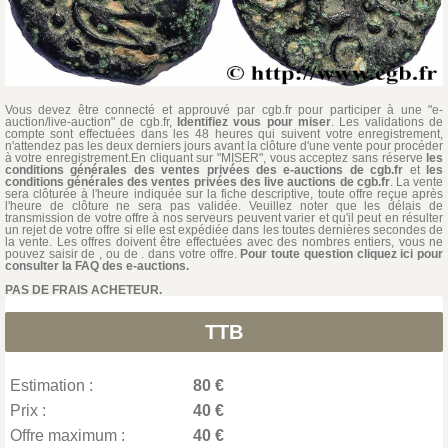
Vous devez être connecté et approuvé par cgb.fr pour participer à une "e-
auction/live-auction" de cgb.fr,
Identifiez vous pour miser
. Les validations de
compte sont effectuées dans les 48 heures qui suivent votre enregistrement,
n'attendez pas les deux derniers jours avant la clôture d'une vente pour procéder
à votre enregistrement.En cliquant sur "MISER", vous acceptez sans réserve
les
conditions générales des ventes privées des e-auctions de cgb.fr
et
les
conditions générales des ventes privées des live auctions de cgb.fr
. La vente
sera clôturée à l'heure indiquée sur la fiche descriptive, toute offre reçue après
l'heure de clôture ne sera pas validée. Veuillez noter que les délais de
transmission de votre offre à nos serveurs peuvent varier et qu'il peut en résulter
un rejet de votre offre si elle est expédiée dans les toutes dernières secondes de
la vente. Les offres doivent être effectuées avec des nombres entiers, vous ne
pouvez saisir de , ou de . dans votre offre.
Pour toute question cliquez ici pour
consulter la FAQ des e-auctions.
PAS DE FRAIS ACHETEUR.
TTB
Estimation :
80 €
Prix :
40 €
Offre maximum :
40 €