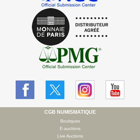
CGB NUMISMATIQUE
Boutiques
E-auctions
Live Auctions