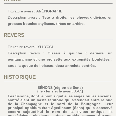
Titulature avers :
ANÉPIGRAPHE.
Description avers :
Tête à droite, les cheveux divisés en
grosses boucles stylisées, tirées en arrière.
REVERS
Titulature revers :
YLLYCCI.
Description revers :
Oiseau à gauche ; derrière, un
pentagramme et une croisette aux extrémités bouletées ;
sous la queue de l’oiseau, deux annelets centrés.
HISTORIQUE
SÉNONS (région de Sens)
(IIe - Ier siècle avant J.-C.)
Les Sénons, dont le nom signifie les sages ou les anciens,
contrôlaient un vaste territoire qui s'étendait entre le sud
de la Champagne et le nord de la Bourgogne. Leur
principal oppidum était Agedincum (Sens) qui a conservé
encore aujourd'hui le nom de la civitas antique. Ils
possédaient plusieurs autres oppida comme Auxerre,