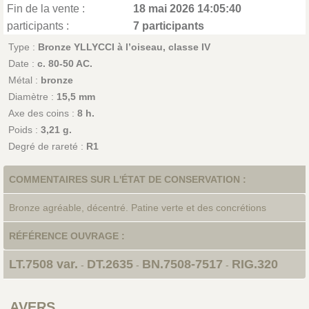
Fin de la vente :
18 mai 2026 14:05:40
participants :
7 participants
Type :
Bronze YLLYCCI à l’oiseau, classe IV
Date :
c. 80-50 AC.
Métal :
bronze
Diamètre :
15,5 mm
Axe des coins :
8 h.
Poids :
3,21 g.
Degré de rareté :
R1
COMMENTAIRES SUR L'ÉTAT DE CONSERVATION :
Bronze agréable, décentré. Patine verte et des concrétions
RÉFÉRENCE OUVRAGE :
LT.7508 var.
DT.2635
BN.7508-7517
RIG.320
-
-
-
AVERS