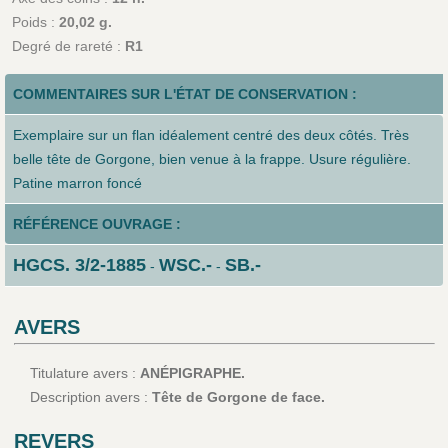
Poids :
20,02 g.
Degré de rareté :
R1
COMMENTAIRES SUR L'ÉTAT DE CONSERVATION :
Exemplaire sur un flan idéalement centré des deux côtés. Très
belle tête de Gorgone, bien venue à la frappe. Usure régulière.
Patine marron foncé
RÉFÉRENCE OUVRAGE :
HGCS. 3/2-1885
WSC.-
SB.-
-
-
AVERS
Titulature avers :
ANÉPIGRAPHE.
Description avers :
Tête de Gorgone de face.
REVERS