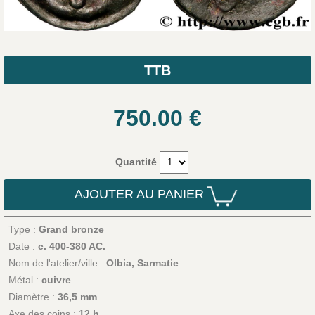
TTB
750.00
€
Quantité
AJOUTER AU PANIER
Type :
Grand bronze
Date :
c. 400-380 AC.
Nom de l'atelier/ville :
Olbia, Sarmatie
Métal :
cuivre
Diamètre :
36,5 mm
Axe des coins :
12 h.