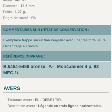
Diamètre :
13,5 mm
Poids :
1,27 g.
Degré de rareté :
R3
COMMENTAIRES SUR L'ÉTAT DE CONSERVATION :
Exemplaire frappé sur un flan irrégulier avec une très forte usure.
Décentrage au revers
RÉFÉRENCE OUVRAGE :
B.5454-5456 bronze
P.-
Mon4.denier 4 p. 83
-
-
-
MEC.1/-
AVERS
Titulature avers :
EL / DEBE / TIR.
Description avers :
Légende en trois lignes horizontales.