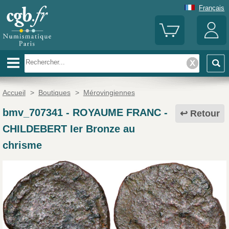
Français
Accueil
>
Boutiques
>
Mérovingiennes
bmv_707341
-
ROYAUME FRANC -
Retour
CHILDEBERT Ier Bronze au
chrisme