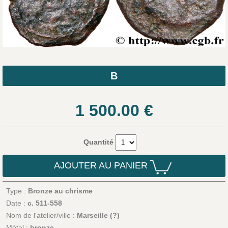
B
1 500.00
€
Quantité
AJOUTER AU PANIER
Type :
Bronze au chrisme
Date :
c. 511-558
Nom de l'atelier/ville :
Marseille (?)
Métal :
bronze