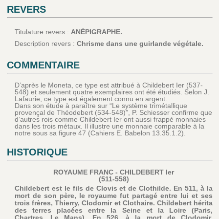
REVERS
Titulature revers :
ANÉPIGRAPHE.
Description revers :
Chrisme dans une guirlande végétale.
COMMENTAIRE
D’après le Moneta, ce type est attribué à Childebert Ier (537-
548) et seulement quatre exemplaires ont été étudiés. Selon J.
Lafaurie, ce type est également connu en argent.
Dans son étude à paraître sur “Le système trimétallique
provençal de Théodebert (534-548)”, P. Schiesser confirme que
d’autres rois comme Childebert Ier ont aussi frappé monnaies
dans les trois métaux. Il illustre une monnaie comparable à la
notre sous sa figure 47 (Cahiers E. Babelon 13.35.1.2).
HISTORIQUE
ROYAUME FRANC - CHILDEBERT Ier
(511-558)
Childebert est le fils de Clovis et de Clothilde. En 511, à la
mort de son père, le royaume fut partagé entre lui et ses
trois frères, Thierry, Clodomir et Clothaire. Childebert hérita
des terres placées entre la Seine et la Loire (Paris,
Chartres, Le Mans). En 526, à la mort de Clodomir,