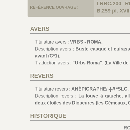
LRBC.200
R
-
RÉFÉRENCE OUVRAGE :
B.259 pl. XVII
AVERS
Titulature avers :
VRBS - ROMA.
Description avers :
Buste casqué et cuirass
avant (C*1).
Traduction avers :
“Urbs Roma”, (La Ville de
REVERS
Titulature revers :
ANÉPIGRAPHE/ -|-// *SLG.
Description revers :
La louve à gauche, al
deux étoiles des Dioscures (les Gémeaux, C
HISTORIQUE
R