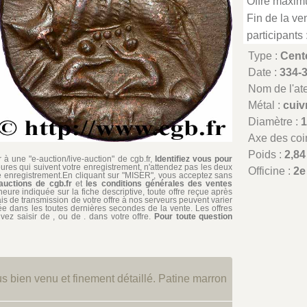
Offre maxim
Fin de la ven
participants 
Type :
Cent
Date :
334-
Nom de l'atel
Métal :
cuiv
Diamètre :
Axe des coi
Poids :
2,84
à une "e-auction/live-auction" de cgb.fr,
Identifiez vous pour
ures qui suivent votre enregistrement, n'attendez pas les deux
Officine :
2e
re enregistrement.En cliquant sur "MISER", vous acceptez sans
auctions de cgb.fr
et
les conditions générales des ventes
'heure indiquée sur la fiche descriptive, toute offre reçue après
ais de transmission de votre offre à nos serveurs peuvent varier
édiée dans les toutes dernières secondes de la vente. Les offres
ez saisir de , ou de . dans votre offre.
Pour toute question
bien venu et finement détaillé. Patine marron