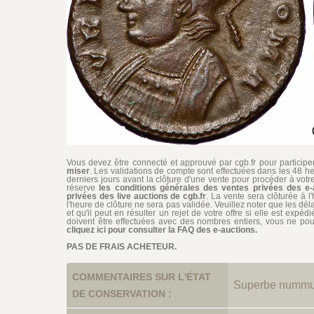
Vous devez être connecté et approuvé par cgb.fr pour participer 
miser
. Les validations de compte sont effectuées dans les 48 he
derniers jours avant la clôture d'une vente pour procéder à vot
réserve
les conditions générales des ventes privées des e-
privées des live auctions de cgb.fr
. La vente sera clôturée à l
l'heure de clôture ne sera pas validée. Veuillez noter que les dél
et qu'il peut en résulter un rejet de votre offre si elle est exp
doivent être effectuées avec des nombres entiers, vous ne pouv
cliquez ici pour consulter la FAQ des e-auctions.
PAS DE FRAIS ACHETEUR.
COMMENTAIRES SUR L'ÉTAT
Superbe nummus 
DE CONSERVATION :