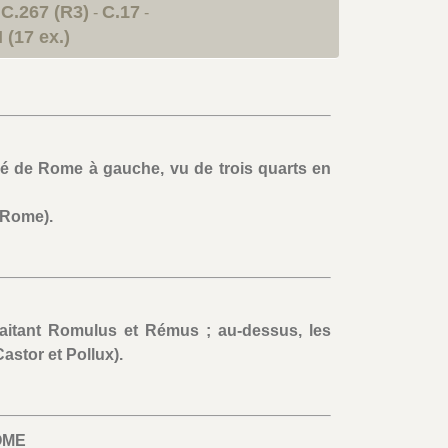
IC.267 (R3)
C.17
-
-
I (17 ex.)
é de Rome à gauche, vu de trois quarts en
 Rome).
laitant Romulus et Rémus ; au-dessus, les
astor et Pollux).
OME