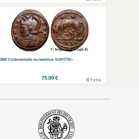
OME Centenionalis ou nummus SUP/TTB+
75.00 €
Fiche