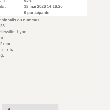
um :
65 €
te :
18 mai 2026 14:16:20
:
6 participants
enionalis ou nummus
335
ier/ville :
Lyon
re
17 mm
ns :
7 h.
 g.