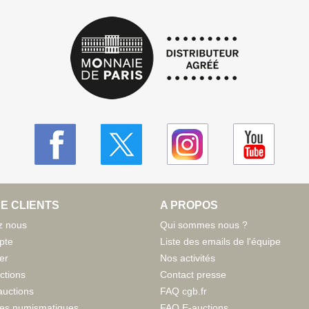
E CLIENTS
A PROPOS
z nous
Qui sommes nous ?
pte
Liste des emails de l'équipe
er
Nos activités
ctions
Contact presse
auctions
FAQ cgb.fr
tes numismatiques
FAQ E-auctions