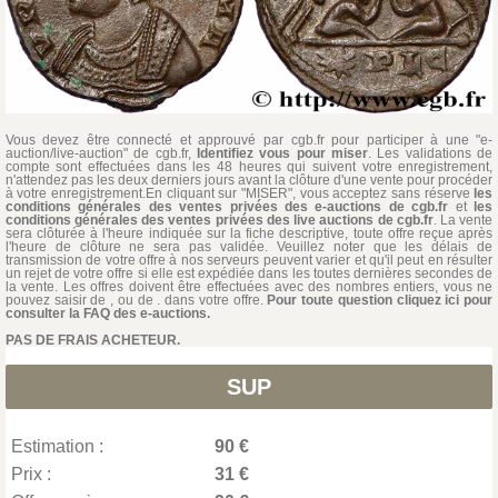
Vous devez être connecté et approuvé par cgb.fr pour participer à une "e-
auction/live-auction" de cgb.fr,
Identifiez vous pour miser
. Les validations de
compte sont effectuées dans les 48 heures qui suivent votre enregistrement,
n'attendez pas les deux derniers jours avant la clôture d'une vente pour procéder
à votre enregistrement.En cliquant sur "MISER", vous acceptez sans réserve
les
conditions générales des ventes privées des e-auctions de cgb.fr
et
les
conditions générales des ventes privées des live auctions de cgb.fr
. La vente
sera clôturée à l'heure indiquée sur la fiche descriptive, toute offre reçue après
l'heure de clôture ne sera pas validée. Veuillez noter que les délais de
transmission de votre offre à nos serveurs peuvent varier et qu'il peut en résulter
un rejet de votre offre si elle est expédiée dans les toutes dernières secondes de
la vente. Les offres doivent être effectuées avec des nombres entiers, vous ne
pouvez saisir de , ou de . dans votre offre.
Pour toute question cliquez ici pour
consulter la FAQ des e-auctions.
PAS DE FRAIS ACHETEUR.
SUP
Estimation :
90 €
Prix :
31 €