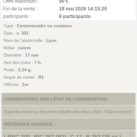
Offre maximum :
90 €
Fin de la vente :
18 mai 2026 14:15:20
participants :
6 participants
Type :
Centenionalis ou nummus
Date :
c. 331
Nom de l'atelier/ville :
Lyon
Métal :
cuivre
Diamètre :
17 mm
Axe des coins :
7 h.
Poids :
2,34 g.
Degré de rareté :
R1
Officine :
1re
COMMENTAIRES SUR L'ÉTAT DE CONSERVATION :
Superbe nummus finement détaillé des deux côtés. Patine marron
RÉFÉRENCE OUVRAGE :
LRBC.200
RIC.267 (R3)
C.17
B.253 (36 ex.)
-
-
-