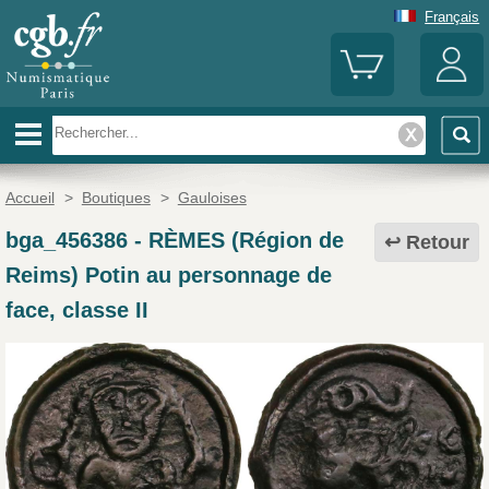
Français
Accueil
>
Boutiques
>
Gauloises
bga_456386
-
RÈMES (Région de
Retour
Reims) Potin au personnage de
face, classe II