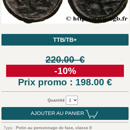
TTB/TB+
220.00
€
-10%
Prix promo : 198.00
€
Quantité
AJOUTER AU PANIER
Type :
Potin au personnage de face, classe II