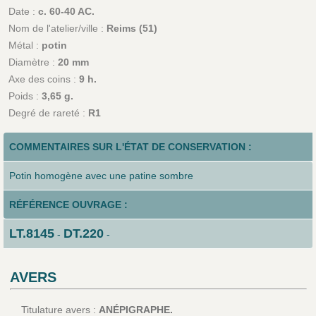
Date :
c. 60-40 AC.
Nom de l'atelier/ville :
Reims (51)
Métal :
potin
Diamètre :
20 mm
Axe des coins :
9 h.
Poids :
3,65 g.
Degré de rareté :
R1
COMMENTAIRES SUR L'ÉTAT DE CONSERVATION :
Potin homogène avec une patine sombre
RÉFÉRENCE OUVRAGE :
LT.8145
DT.220
-
-
AVERS
Titulature avers :
ANÉPIGRAPHE.