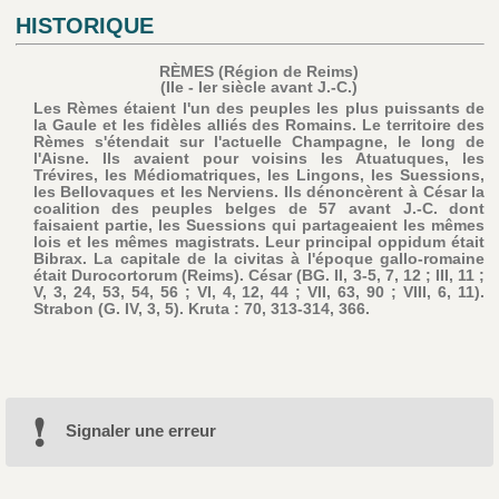
HISTORIQUE
RÈMES (Région de Reims)
(IIe - Ier siècle avant J.-C.)
Les Rèmes étaient l'un des peuples les plus puissants de
la Gaule et les fidèles alliés des Romains. Le territoire des
Rèmes s'étendait sur l'actuelle Champagne, le long de
l'Aisne. Ils avaient pour voisins les Atuatuques, les
Trévires, les Médiomatriques, les Lingons, les Suessions,
les Bellovaques et les Nerviens. Ils dénoncèrent à César la
coalition des peuples belges de 57 avant J.-C. dont
faisaient partie, les Suessions qui partageaient les mêmes
lois et les mêmes magistrats. Leur principal oppidum était
Bibrax. La capitale de la civitas à l'époque gallo-romaine
était Durocortorum (Reims). César (BG. II, 3-5, 7, 12 ; III, 11 ;
V, 3, 24, 53, 54, 56 ; VI, 4, 12, 44 ; VII, 63, 90 ; VIII, 6, 11).
Strabon (G. IV, 3, 5). Kruta : 70, 313-314, 366.
Signaler une erreur