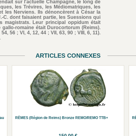
endait sur l'actuelle Champagne, le long de
uques, les Trévires, les Médiomatriques, les
t les Nerviens. Ils dénoncèrent à César la
-C. dont faisaient partie, les Suessions qui
 magistrats. Leur principal oppidum était
ue gallo-romaine était Durocortorum (Reims).
 54, 56 ; VI, 4, 12, 44 ; VII, 63, 90 ; VIII, 6, 11).
.
ARTICLES CONNEXES
au
RÈMES (Région de Reims) Bronze REMO/REMO TTB+
R
150.00 €