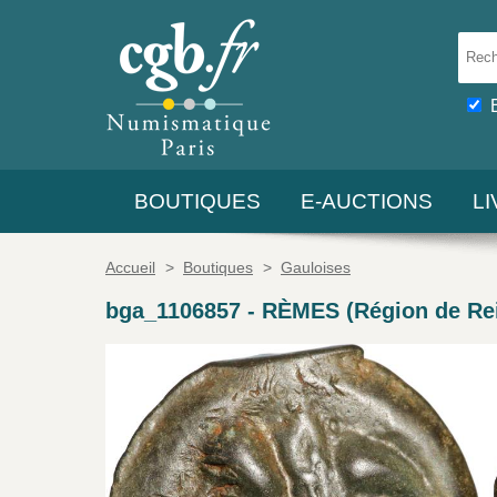
BOUTIQUES
E-AUCTIONS
L
Accueil
>
Boutiques
>
Gauloises
bga_1106857
-
RÈMES (Région de Reim