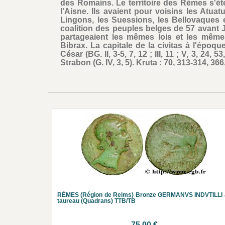
des Romains. Le territoire des Rèmes s'ét
l'Aisne. Ils avaient pour voisins les Atuat
Lingons, les Suessions, les Bellovaques e
coalition des peuples belges de 57 avant J.
partageaient les mêmes lois et les mêmes
Bibrax. La capitale de la civitas à l'époq
César (BG. II, 3-5, 7, 12 ; III, 11 ; V, 3, 24, 53,
Strabon (G. IV, 3, 5). Kruta : 70, 313-314, 366
RÈMES (Région de Reims) Bronze GERMANVS INDVTILLI 
taureau (Quadrans) TTB/TB
75.00 €