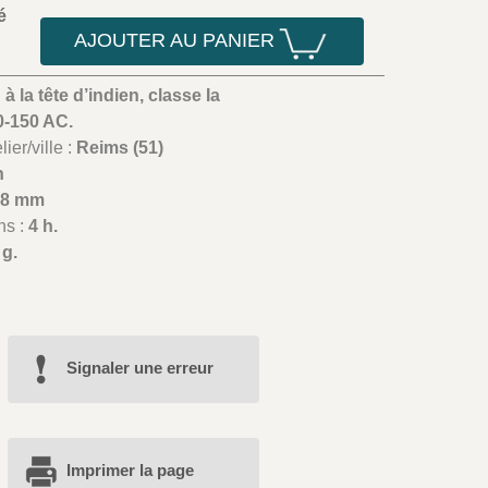
é
AJOUTER AU PANIER
 à la tête d’indien, classe Ia
0-150 AC.
ier/ville :
Reims (51)
n
18 mm
ns :
4 h.
 g.
Signaler une erreur
Imprimer la page