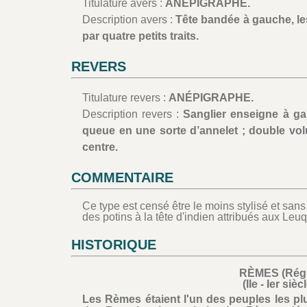
Titulature avers :
ANÉPIGRAPHE.
Description avers :
Tête bandée à gauche, le
par quatre petits traits.
REVERS
Titulature revers :
ANÉPIGRAPHE.
Description revers :
Sanglier enseigne à gau
queue en une sorte d’annelet ; double vol
centre.
COMMENTAIRE
Ce type est censé être le moins stylisé et sans
des potins à la tête d'indien attribués aux Leu
HISTORIQUE
RÈMES (Régi
(IIe - Ier siè
Les Rèmes étaient l'un des peuples les plus