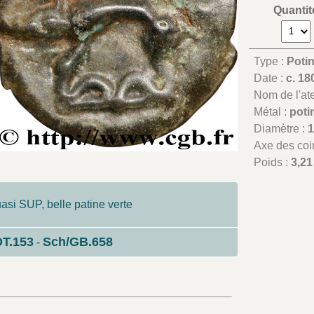
Quantit
Type :
Potin
Date :
c. 18
Nom de l'atel
Métal :
poti
Diamètre :
Axe des coi
Poids :
3,21
uasi SUP, belle patine verte
DT.153
Sch/GB.658
-