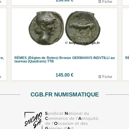
e
Fiche
e,
RÈMES (Région de Reims) Bronze GERMANVS INDVTILLI au
RÈ
taureau (Quadrans) TTB
145.00 €
e
Fiche
CGB.FR NUMISMATIQUE