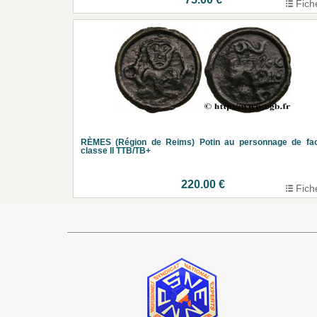
Fich
RÈMES (Région de Reims) Potin au personnage de fac
classe II TTB/TB+
220.00 €
Fich