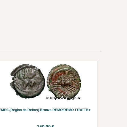
ÈMES (Région de Reims) Bronze REMO/REMO TTB/TTB+
150.00 €