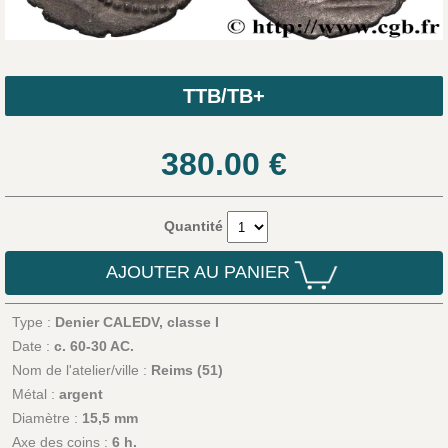
TTB/TB+
380.00
€
Quantité
AJOUTER AU PANIER
Type :
Denier CALEDV, classe I
Date :
c. 60-30 AC.
Nom de l'atelier/ville :
Reims (51)
Métal :
argent
Diamètre :
15,5 mm
Axe des coins :
6 h.