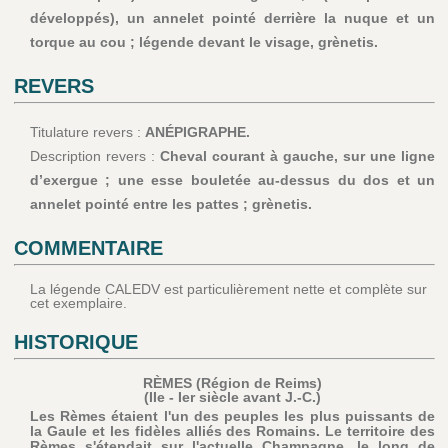
développés), un annelet pointé derrière la nuque et un
torque au cou ; légende devant le visage, grènetis.
REVERS
Titulature revers :
ANÉPIGRAPHE.
Description revers :
Cheval courant à gauche, sur une ligne
d’exergue ; une esse bouletée au-dessus du dos et un
annelet pointé entre les pattes ; grènetis.
COMMENTAIRE
La légende CALEDV est particulièrement nette et complète sur
cet exemplaire.
HISTORIQUE
RÈMES (Région de Reims)
(IIe - Ier siècle avant J.-C.)
Les Rèmes étaient l'un des peuples les plus puissants de
la Gaule et les fidèles alliés des Romains. Le territoire des
Rèmes s'étendait sur l'actuelle Champagne, le long de