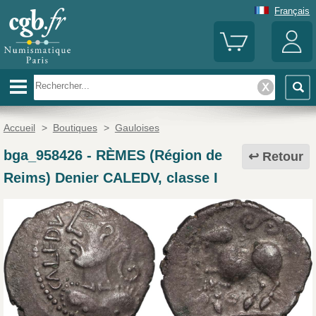
Français
Accueil
>
Boutiques
>
Gauloises
bga_958426
-
RÈMES (Région de
Retour
Reims) Denier CALEDV, classe I