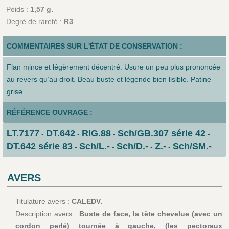
Poids :
1,57 g.
Degré de rareté :
R3
COMMENTAIRES SUR L'ÉTAT DE CONSERVATION :
Flan mince et légèrement décentré. Usure un peu plus prononcée
au revers qu’au droit. Beau buste et légende bien lisible. Patine
grise
RÉFÉRENCE OUVRAGE :
LT.7177
DT.642
RIG.88
Sch/GB.307 série 42
-
-
-
-
DT.642 série 83
Sch/L.-
Sch/D.-
Z.-
Sch/SM.-
-
-
-
-
AVERS
Titulature avers :
CALEDV.
Description avers :
Buste de face, la tête chevelue (avec un
cordon perlé) tournée à gauche, (les pectoraux