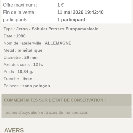
Offre maximum :
1 €
Fin de la vente :
11 mai 2026 19:42:40
participants :
1 participant
Type :
Jeton - Schuler Presses Europamusicale
Date :
1996
Nom de l'atelier/ville :
ALLEMAGNE
Métal :
bimétallique
Diamètre :
26 mm
Axe des coins :
12 h.
Poids :
10,84 g.
Tranche :
lisse
Poinçon :
sans poinçon
COMMENTAIRES SUR L'ÉTAT DE CONSERVATION :
Taches d’oxydation et traces de manipulation
AVERS