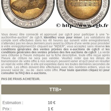
Vous devez être connecté et approuvé par cgb.fr pour participer à une "e-
auction/live-auction" de cgb.fr,
Identifiez vous pour miser
. Les validations de
compte sont effectuées dans les 48 heures qui suivent votre enregistrement,
n'attendez pas les deux derniers jours avant la clôture d'une vente pour procéder
à votre enregistrement.En cliquant sur "MISER", vous acceptez sans réserve
les
conditions générales des ventes privées des e-auctions de cgb.fr
et
les
conditions générales des ventes privées des live auctions de cgb.fr
. La vente
sera clôturée à l'heure indiquée sur la fiche descriptive, toute offre reçue après
l'heure de clôture ne sera pas validée. Veuillez noter que les délais de
transmission de votre offre à nos serveurs peuvent varier et qu'il peut en résulter
un rejet de votre offre si elle est expédiée dans les toutes dernières secondes de
la vente. Les offres doivent être effectuées avec des nombres entiers, vous ne
pouvez saisir de , ou de . dans votre offre.
Pour toute question cliquez ici pour
consulter la FAQ des e-auctions.
PAS DE FRAIS ACHETEUR.
TTB+
Estimation :
10 €
Prix :
1 €