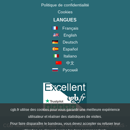
Politique de confidentialité
Cookies
LANGUES
Français
English
Deutsch
Español
Italiano
中文
Русский
cgb.fr utilise des cookies pour vous garantir une meilleure expérience
utilisateur et réaliser des statistiques de visites.
Pour faire disparaître le bandeau, vous devez accepter ou refuser leur
CGB Numismatique Paris - 36 rue Vivienne - 75002 PARIS -