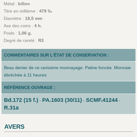
Métal :
billon
Titre en millième :
479 ‰
Diamètre :
18,5 mm
Axe des coins :
4 h.
Poids :
1,06 g.
Degré de rareté :
R3
COMMENTAIRES SUR L'ÉTAT DE CONSERVATION :
Beau denier de ce rarissime monnayage. Patine foncée. Monnaie
ébréchée à 11 heures
RÉFÉRENCE OUVRAGE :
Bd.172 (15 f.)
PA.1603 (30/11)
SCMF.41244
-
-
-
R.31a
AVERS