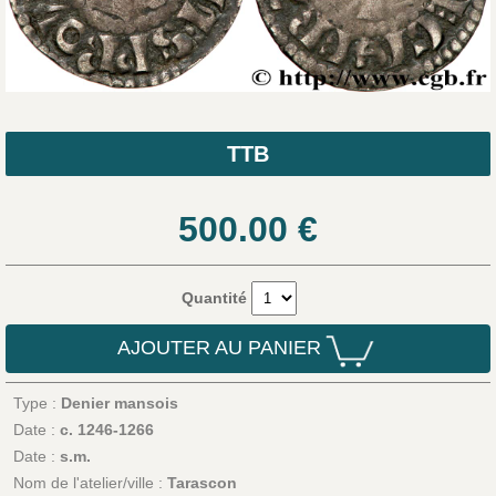
TTB
500.00
€
Quantité
AJOUTER AU PANIER
Type :
Denier mansois
Date :
c. 1246-1266
Date :
s.m.
Nom de l'atelier/ville :
Tarascon