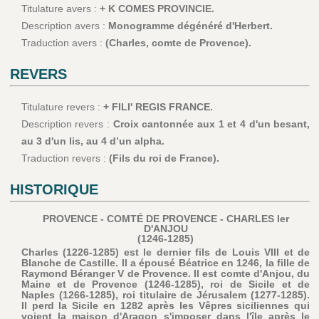
Titulature avers :
+ K COMES PROVINCIE.
Description avers :
Monogramme dégénéré d'Herbert.
Traduction avers :
(Charles, comte de Provence).
REVERS
Titulature revers :
+ FILI' REGIS FRANCE.
Description revers :
Croix cantonnée aux 1 et 4 d'un besant,
au 3 d'un lis, au 4 d’un alpha.
Traduction revers :
(Fils du roi de France).
HISTORIQUE
PROVENCE - COMTÉ DE PROVENCE - CHARLES Ier
D'ANJOU
(1246-1285)
Charles (1226-1285) est le dernier fils de Louis VIII et de
Blanche de Castille. Il a épousé Béatrice en 1246, la fille de
Raymond Béranger V de Provence. Il est comte d'Anjou, du
Maine et de Provence (1246-1285), roi de Sicile et de
Naples (1266-1285), roi titulaire de Jérusalem (1277-1285).
Il perd la Sicile en 1282 après les Vêpres siciliennes qui
voient la maison d'Aragon s'imposer dans l'île après le