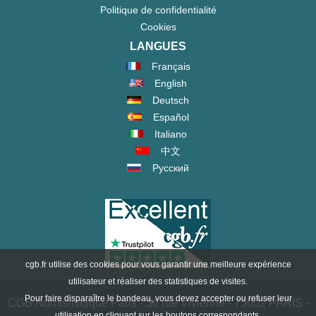
Politique de confidentialité
Cookies
LANGUES
Français
English
Deutsch
Español
Italiano
中文
Русский
cgb.fr utilise des cookies pour vous garantir une meilleure expérience
utilisateur et réaliser des statistiques de visites.
Pour faire disparaître le bandeau, vous devez accepter ou refuser leur
CGB Numismatique Paris - 36 rue Vivienne - 75002 PARIS -
utilisation en cliquant sur les boutons correspondants.