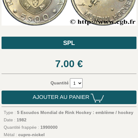
SPL
7.00
€
Quantité
AJOUTER AU PANIER
Type :
5 Escudos Mondial de Rink Hockey : emblème / hockey
Date :
1982
Quantité frappée :
1990000
Métal :
cupro-nickel