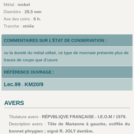
Métal :
nickel
Diamètre :
28,5 mm
Axe des coins :
6 h.
Tranche :
striée
COMMENTAIRES SUR L'ÉTAT DE CONSERVATION :
vu la dureté du métal utilisé, ce type de monnaie présente plus de
traces de coups que d’usure
RÉFÉRENCE OUVRAGE :
Lec.99
KM20/9
-
AVERS
Titulature avers :
RÉPVBLIQVE FRANÇAISE - I.E.O.M / 1979.
Description avers :
Tête de Marianne à gauche, coiffée du
bonnet phrygien ; signé R. JOLY derrière.