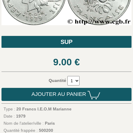
SUP
9.00
€
Quantité
AJOUTER AU PANIER
Type :
20 Francs I.E.O.M Marianne
Date :
1979
Nom de l'atelier/ville :
Paris
Quantité frappée :
500200