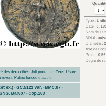
Quantit
Type :
Unit
Date :
c. 13
Nom de l'atel
Métal :
cuiv
Diamètre :
Axe des coi
Poids :
9,56
Degré de ra
ré des deux côtés. Joli portrait de Zeus. Usure
 revers. Patine foncée et sable
cet ex.)
GC.5121 var.
BMC.67
-
-
-
SNG. Bar807
Cop.183
-