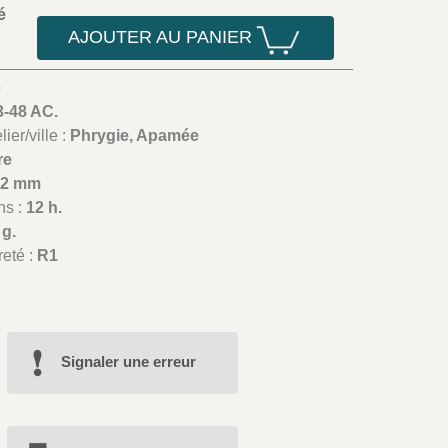
é
AJOUTER AU PANIER
é
3-48 AC.
ier/ville :
Phrygie, Apamée
re
22 mm
ns :
12 h.
 g.
reté :
R1
Signaler une erreur