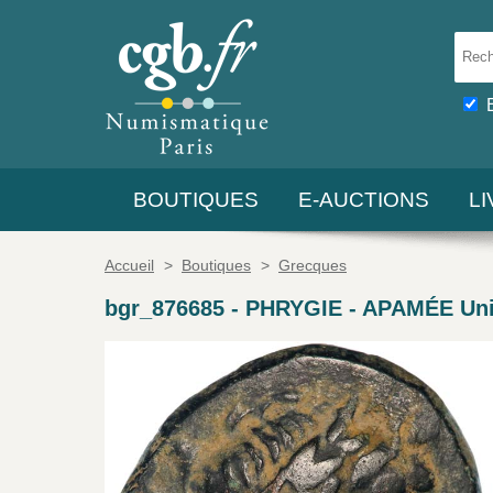
BOUTIQUES
E-AUCTIONS
L
Accueil
>
Boutiques
>
Grecques
bgr_876685
-
PHRYGIE - APAMÉE Uni