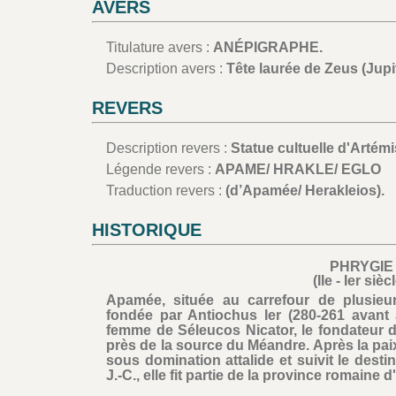
AVERS
Titulature avers :
ANÉPIGRAPHE.
Description avers :
Tête laurée de Zeus (Jupit
REVERS
Description revers :
Statue cultuelle d'Artém
Légende revers :
APAME/ HRAKLE/ EGLO
Traduction revers :
(d’Apamée/ Herakleios).
HISTORIQUE
PHRYGIE
(IIe - Ier siè
Apamée, située au carrefour de plusieur
fondée par Antiochus Ier (280-261 avant 
femme de Séleucos Nicator, le fondateur de 
près de la source du Méandre. Après la paix
sous domination attalide et suivit le des
J.-C., elle fit partie de la province romaine d