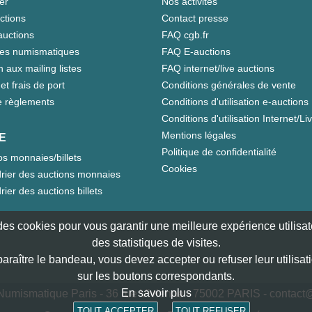
er
Nos activités
ctions
Contact presse
auctions
FAQ cgb.fr
tes numismatiques
FAQ E-auctions
n aux mailing listes
FAQ internet/live auctions
et frais de port
Conditions générales de vente
 règlements
Conditions d'utilisation e-auctions
Conditions d'utilisation Internet/Li
Mentions légales
E
Politique de confidentialité
s monnaies/billets
Cookies
rier des auctions monnaies
rier des auctions billets
e des cookies pour vous garantir une meilleure expérience utilisate
des statistiques de visites.
paraître le bandeau, vous devez accepter ou refuser leur utilisat
sur les boutons correspondants.
En savoir plus
umismatique Paris - 36 rue Vivienne - 75002 PARIS -
contact@
TOUT ACCEPTER
TOUT REFUSER