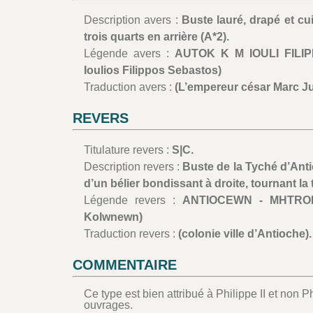
Description avers :
Buste lauré, drapé et cu
trois quarts en arrière (A*2).
Légende avers :
AUTOK K M IOULI FILIPP
Ioulios Filippos Sebastos)
Traduction avers :
(L’empereur césar Marc Ju
REVERS
Titulature revers :
S|C.
Description revers :
Buste de la Tyché d’Anti
d’un bélier bondissant à droite, tournant la 
Légende revers :
ANTIOCEWN - MHTROPO
Kolwnewn)
Traduction revers :
(colonie ville d’Antioche).
COMMENTAIRE
Ce type est bien attribué à Philippe II et non 
ouvrages.