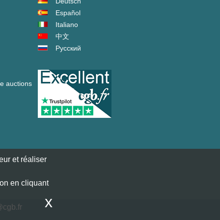
Deutsch
Español
Italiano
中文
Русский
ve auctions
ur et réaliser
ion en cliquant
x
cgb.fr