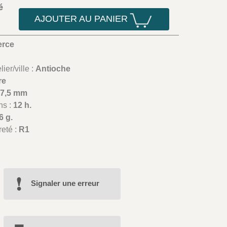
é
AJOUTER AU PANIER
erce
ier/ville :
Antioche
re
27,5 mm
ns :
12 h.
6 g.
reté :
R1
Signaler une erreur