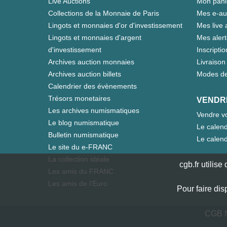
Live Auctions
Mon pani
Collections de la Monnaie de Paris
Mes e-au
Lingots et monnaies d'or d'investissement
Mes live 
Lingots et monnaies d'argent
Mes aler
d'investissement
Inscriptio
Archives auction monnaies
Livraison 
Archives auction billets
Modes de
Calendrier des évènements
Trésors monetaires
VENDR
Les archives numismatiques
Vendre vo
Le blog numismatique
Le calend
Bulletin numismatique
Le calend
Le site du e-FRANC
La collection idéale
cgb.fr utilis
Les amis du FRANC
Les amis de l'Euro
Pour faire dis
CGB N