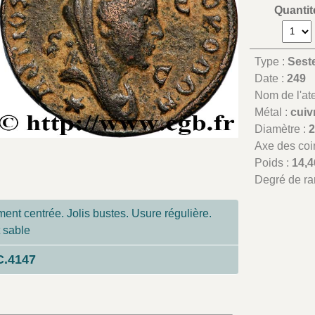
Quantit
Type :
Sest
Date :
249
Nom de l'atel
Métal :
cuiv
Diamètre :
Axe des coi
Poids :
14,4
Degré de ra
nt centrée. Jolis bustes. Usure régulière.
 sable
C.4147