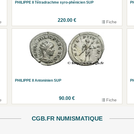
PHILIPPE II Tétradrachme syro-phénicien SUP
PH
220.00 €
e
Fiche
PHILIPPE II Antoninien SUP
PH
90.00 €
e
Fiche
CGB.FR NUMISMATIQUE