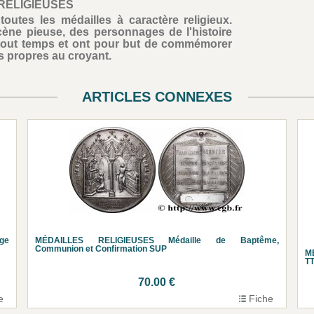
RELIGIEUSES
outes les médailles à caractère religieux.
scène pieuse, des personnages de l'histoire
e tout temps et ont pour but de commémorer
ts propres au croyant.
ARTICLES CONNEXES
age
MÉDAILLES RELIGIEUSES Médaille de Baptême,
Communion et Confirmation SUP
M
T
70.00 €
e
Fiche