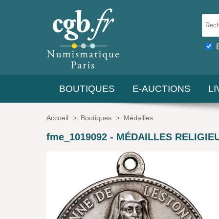
BOUTIQUES
E-AUCTIONS
L
Accueil
>
Boutiques
>
Médailles
fme_1019092
-
MÉDAILLES RELIGIEUS