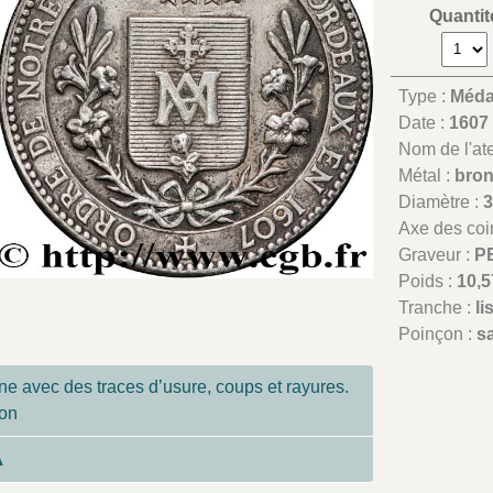
Quantit
Type :
Médai
Date :
1607
Nom de l'atel
Métal :
bron
Diamètre :
Axe des coi
Graveur :
P
Poids :
10,5
Tranche :
li
Poinçon :
s
ne avec des traces d’usure, coups et rayures.
ion
A