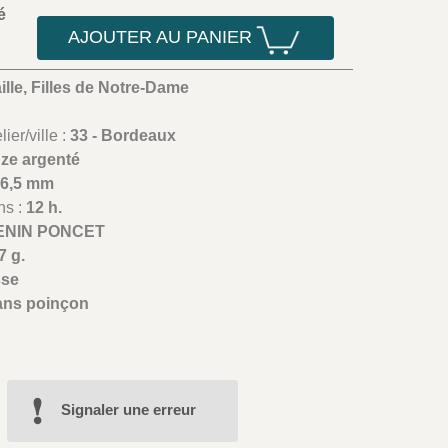
é
AJOUTER AU PANIER
lle, Filles de Notre-Dame
ier/ville :
33 - Bordeaux
ze argenté
36,5 mm
ns :
12 h.
ENIN PONCET
7 g.
sse
ans poinçon
Signaler une erreur