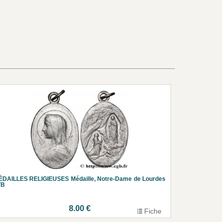
ÉDAILLES RELIGIEUSES Médaille, Notre-Dame de Lourdes
TB
8.00 €
Fiche