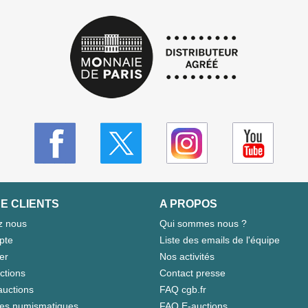
E CLIENTS
A PROPOS
z nous
Qui sommes nous ?
pte
Liste des emails de l'équipe
er
Nos activités
ctions
Contact presse
auctions
FAQ cgb.fr
tes numismatiques
FAQ E-auctions