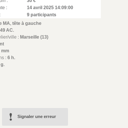
um :
30 €
te :
14 avril 2025 14:09:00
:
9 participants
e MA, tête à gauche
-49 AC.
ier/ville :
Marseille (13)
nt
8 mm
ns :
6 h.
 g.
Signaler une erreur