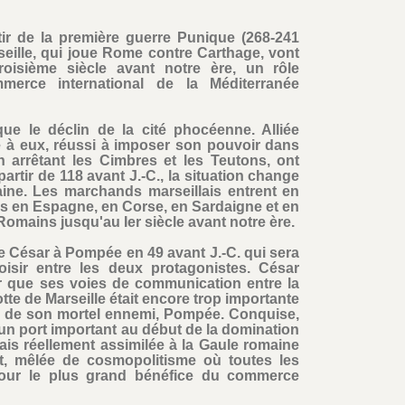
r de la première guerre Punique (268-241
rseille, qui joue Rome contre Carthage, vont
oisième siècle avant notre ère, un rôle
erce international de la Méditerranée
ue le déclin de la cité phocéenne. Alliée
ce à eux, réussi à imposer son pouvoir dans
en arrêtant les Cimbres et les Teutons, ont
artir de 118 avant J.-C., la situation change
aine. Les marchands marseillais entrent en
 en Espagne, en Corse, en Sardaigne et en
 Romains jusqu'au Ier siècle avant notre ère.
se César à Pompée en 49 avant J.-C. qui sera
hoisir entre les deux protagonistes. César
rir que ses voies de communication entre la
lotte de Marseille était encore trop importante
ns de son mortel ennemi, Pompée. Conquise,
a un port important au début de la domination
mais réellement assimilée à la Gaule romaine
t, mêlée de cosmopolitisme où toutes les
 pour le plus grand bénéfice du commerce