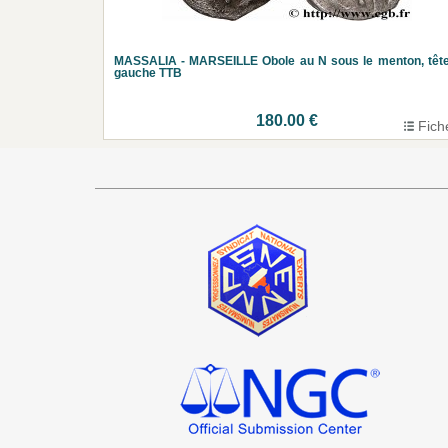
MASSALIA - MARSEILLE Obole au N sous le menton, têt
gauche TTB
180.00 €
Fich