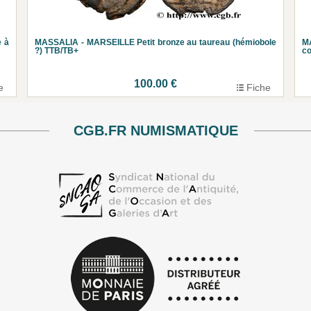
e à
MASSALIA - MARSEILLE Petit bronze au taureau (hémiobole
MA
?) TTB/TB+
c
100.00 €
e
Fiche
CGB.FR NUMISMATIQUE