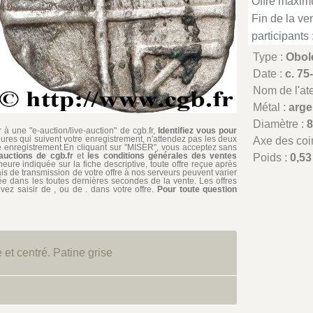
Offre maxim
Fin de la ven
participants 
Type :
Obol
Date :
c. 75
Nom de l'atel
Métal :
arge
Diamètre :
à une "e-auction/live-auction" de cgb.fr,
Identifiez vous pour
ures qui suivent votre enregistrement, n'attendez pas les deux
Axe des coi
re enregistrement.En cliquant sur "MISER", vous acceptez sans
auctions de cgb.fr
et
les conditions générales des ventes
Poids :
0,53
'heure indiquée sur la fiche descriptive, toute offre reçue après
ais de transmission de votre offre à nos serveurs peuvent varier
édiée dans les toutes dernières secondes de la vente. Les offres
ez saisir de , ou de . dans votre offre.
Pour toute question
 et centré. Patine grise