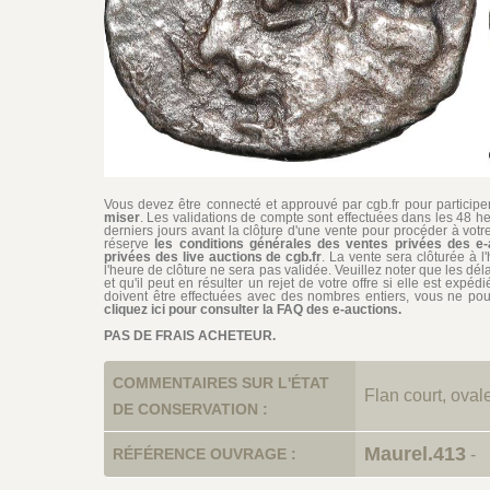
Vous devez être connecté et approuvé par cgb.fr pour participer 
miser
. Les validations de compte sont effectuées dans les 48 he
derniers jours avant la clôture d'une vente pour procéder à vot
réserve
les conditions générales des ventes privées des e-
privées des live auctions de cgb.fr
. La vente sera clôturée à l
l'heure de clôture ne sera pas validée. Veuillez noter que les dél
et qu'il peut en résulter un rejet de votre offre si elle est exp
doivent être effectuées avec des nombres entiers, vous ne pouv
cliquez ici pour consulter la FAQ des e-auctions.
PAS DE FRAIS ACHETEUR.
COMMENTAIRES SUR L'ÉTAT
Flan court, ovale
DE CONSERVATION :
Maurel.413
RÉFÉRENCE OUVRAGE :
-