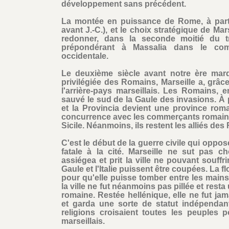
développement sans précédent.
La montée en puissance de Rome, à parti
avant J.-C.), et le choix stratégique de Ma
redonner, dans la seconde moitié du tr
prépondérant à Massalia dans le comm
occidentale.
Le deuxième siècle avant notre ère marq
privilégiée des Romains, Marseille a, grâ
l'arrière-pays marseillais. Les Romains, 
sauvé le sud de la Gaule des invasions. À p
et la Provincia devient une province rom
concurrence avec les commerçants romains
Sicile. Néanmoins, ils restent les alliés des
C'est le début de la guerre civile qui oppo
fatale à la cité. Marseille ne sut pas c
assiégea et prit la ville ne pouvant souff
Gaule et l'Italie puissent être coupées. La f
pour qu'elle puisse tomber entre les mai
la ville ne fut néanmoins pas pillée et rest
romaine. Restée hellénique, elle ne fut ja
et garda une sorte de statut indépendan
religions croisaient toutes les peuples
marseillais.