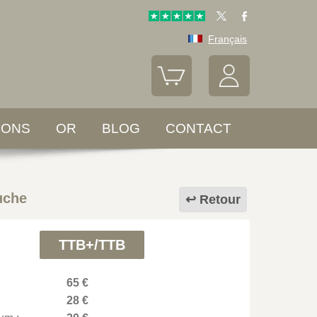
Français
LONS
OR
BLOG
CONTACT
uche
Retour
TTB+/TTB
65 €
28 €