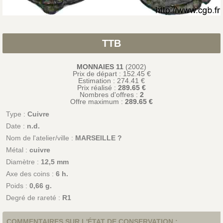
TTB
MONNAIES 11
(2002)
Prix de départ : 152.45 €
Estimation :
274.41
€
Prix réalisé :
289.65 €
Nombres d'offres :
2
Offre maximum :
289.65 €
Type :
Cuivre
Date :
n.d.
Nom de l'atelier/ville :
MARSEILLE ?
Métal :
cuivre
Diamètre :
12,5 mm
Axe des coins :
6 h.
Poids :
0,66 g.
Degré de rareté :
R1
COMMENTAIRES SUR L'ÉTAT DE CONSERVATION :