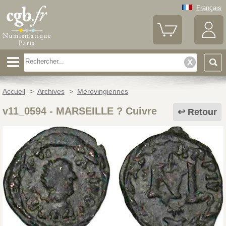
Français
Accueil
>
Archives
>
Mérovingiennes
v11_0594
-
MARSEILLE ? Cuivre
Retour