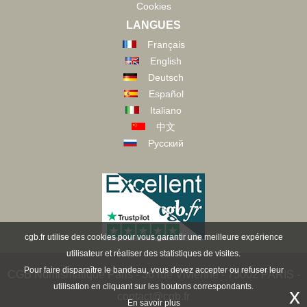
Cookies
LANGUES
Français
English
Deutsch
Español
Italiano
中文
Русский
cgb.fr utilise des cookies pour vous garantir une meilleure expérience
utilisateur et réaliser des statistiques de visites.
Pour faire disparaître le bandeau, vous devez accepter ou refuser leur
CGB Numismatique Paris - 36 rue Vivienne - 75002 PARIS -
utilisation en cliquant sur les boutons correspondants.
x
contact@cgb.fr
En savoir plus