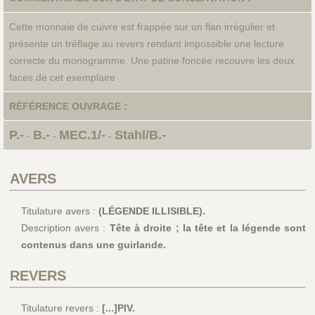
Cette monnaie de cuivre est frappée sur un flan irrégulier et
présente un tréflage au revers rendant impossible une lecture
correcte du monogramme. Une patine foncée recouvre les deux
faces de cet exemplaire
RÉFÉRENCE OUVRAGE :
P.-
B.-
MEC.1/-
Stahl/B.-
-
-
-
AVERS
Titulature avers :
(LÉGENDE ILLISIBLE).
Description avers :
Tête à droite ; la tête et la légende sont
contenus dans une guirlande.
REVERS
Titulature revers :
[...]PIV.