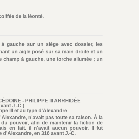
oiffée de la léonté.
 à gauche sur un siège avec dossier, les
enant un aigle posé sur sa main droite et un
le champ à gauche, une torche allumée ; un
DOINE - PHILIPPE III ARRHIDÉE
vant J.-C.)
e III et au type d'Alexandre
 d'Alexandre, n'avait pas toute sa raison. À la
u pouvoir, afin de maintenir la fiction de
ais en fait, il n'avait aucun pouvoir. Il fut
e d'Alexandre, en 316 avant J.-C.