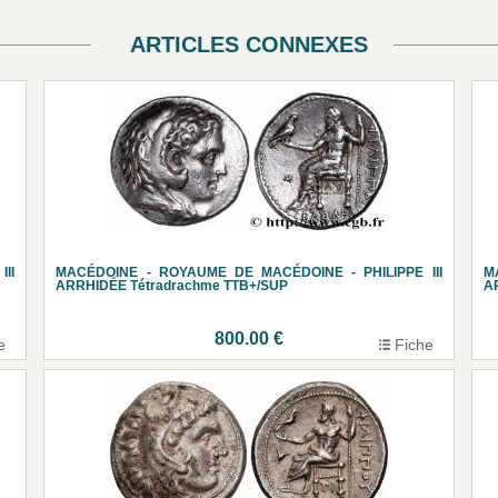
ARTICLES CONNEXES
II
MACÉDOINE - ROYAUME DE MACÉDOINE - PHILIPPE III
M
ARRHIDÉE Tétradrachme TTB+/SUP
A
800.00 €
e
Fiche