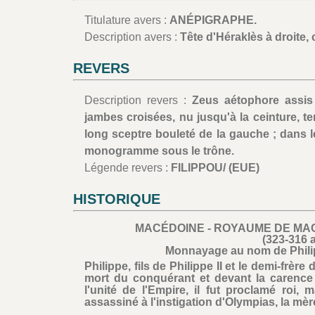
Titulature avers :
ANÉPIGRAPHE.
Description avers :
Tête d'Héraklès à droite, c
REVERS
Description revers :
Zeus aétophore assis
jambes croisées, nu jusqu'à la ceinture, t
long sceptre bouleté de la gauche ; dans 
monogramme sous le trône.
Légende revers :
FILIPPOU/ (EUE)
HISTORIQUE
MACÉDOINE - ROYAUME DE MACÉ
(323-316 a
Monnayage au nom de Philipp
Philippe, fils de Philippe II et le demi-frère
mort du conquérant et devant la carence d
l'unité de l'Empire, il fut proclamé roi, m
assassiné à l'instigation d'Olympias, la mèr