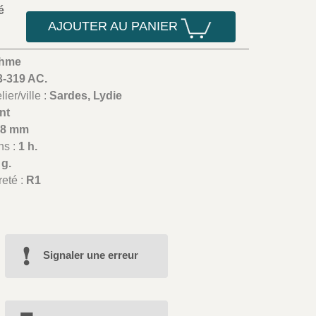
é
AJOUTER AU PANIER
chme
3-319 AC.
ier/ville :
Sardes, Lydie
nt
18 mm
ns :
1 h.
 g.
reté :
R1
Signaler une erreur