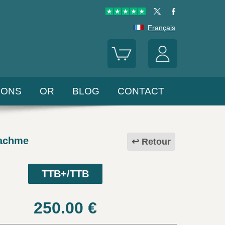
Français
LONS
OR
BLOG
CONTACT
achme
Retour
TTB+/TTB
250.00
€