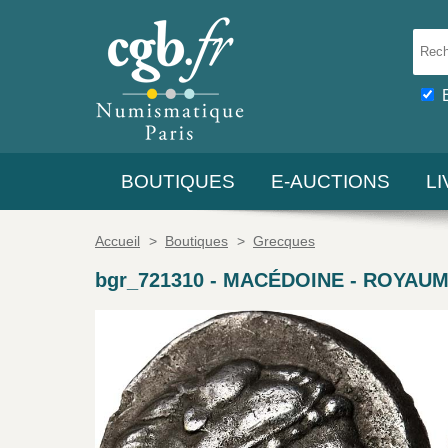
BOUTIQUES
E-AUCTIONS
L
Accueil
>
Boutiques
>
Grecques
bgr_721310
-
MACÉDOINE - ROYAUME