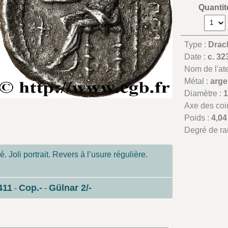
Quantit
Type :
Dra
Date :
c. 32
Nom de l'atel
Métal :
arge
Diamètre :
Axe des coi
Poids :
4,04
Degré de ra
é. Joli portrait. Revers à l’usure régulière.
411
Cop.-
Gülnar 2/-
-
-