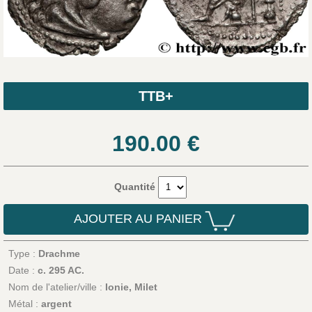
TTB+
190.00
€
Quantité
AJOUTER AU PANIER
Type :
Drachme
Date :
c. 295 AC.
Nom de l'atelier/ville :
Ionie, Milet
Métal :
argent