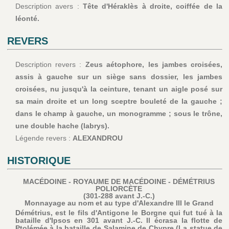
Description avers :
Tête d'Héraklès à droite, coiffée de la
léonté.
REVERS
Description revers :
Zeus aétophore, les jambes croisées,
assis à gauche sur un siège sans dossier, les jambes
croisées, nu jusqu'à la ceinture, tenant un aigle posé sur
sa main droite et un long sceptre bouleté de la gauche ;
dans le champ à gauche, un monogramme ; sous le trône,
une double hache (labrys).
Légende revers :
ALEXANDROU
HISTORIQUE
MACÉDOINE - ROYAUME DE MACÉDOINE - DÉMÉTRIUS
POLIORCÈTE
(301-288 avant J.-C.)
Monnayage au nom et au type d'Alexandre III le Grand
Démétrius, est le fils d'Antigone le Borgne qui fut tué à la
bataille d'Ipsos en 301 avant J.-C. Il écrasa la flotte de
Ptolémée à la bataille de Salamine de Chypre (La statue de