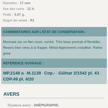
Diamètre :
17 mm
Axe des coins :
12 h.
Poids :
3,07 g.
Degré de rareté :
R1
COMMENTAIRES SUR L'ÉTAT DE CONSERVATION :
Monnaie sur un flan court, centré. Très beau portrait d’Héraklès.
Revers bien venu à la frappe. Métal légèrement cristallisé. Patine
grise
RÉFÉRENCE OUVRAGE :
MP.2148 a
M.1139
Cop.-
Gülnar 2/1542 pl. 43
-
-
-
-
CDP.49 pl. 4/20
AVERS
Titulature avers :
ANÉPIGRAPHE.