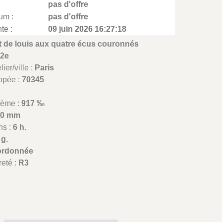
pas d'offre
um :
pas d'offre
te :
09 juin 2026 16:27:18
t de louis aux quatre écus couronnés
 2e
ier/ville :
Paris
appée :
70345
lième :
917 ‰
20 mm
ns :
6 h.
 g.
ordonnée
reté :
R3