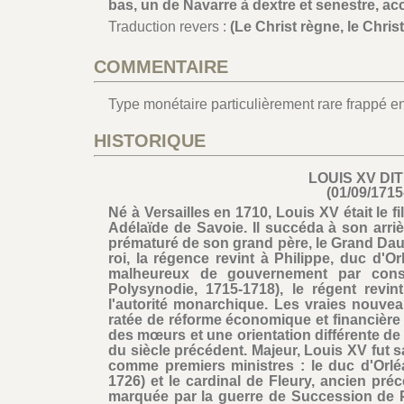
bas, un de Navarre à dextre et senestre, acco
Traduction revers :
(Le Christ règne, le Chris
COMMENTAIRE
Type monétaire particulièrement rare frappé entr
HISTORIQUE
LOUIS XV DIT
(01/09/1715
Né à Versailles en 1710, Louis XV était le 
Adélaïde de Savoie. Il succéda à son arri
prématuré de son grand père, le Grand Daup
roi, la régence revint à Philippe, duc d'
malheureux de gouvernement par consei
Polysynodie, 1715-1718), le régent rev
l'autorité monarchique. Les vraies nouvea
ratée de réforme économique et financière 
des mœurs et une orientation différente de l
du siècle précédent. Majeur, Louis XV fut 
comme premiers ministres : le duc d'Orlé
1726) et le cardinal de Fleury, ancien préc
marquée par la guerre de Succession de P