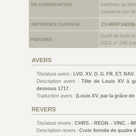
hairlines au droi
DE CONSERVATION :
conservé son bri
Cl-MRF34006
RÉFÉRENCE OUVRAGE :
Quart de louis p
PEDIGREE :
2024, n° 248 (co
AVERS
Titulature avers :
LVD. XV. D. G. FR. ET. NAV
Description avers :
Tête de Louis XV à ga
dessous 1717.
Traduction avers :
(Louis XV, par la grâce de 
REVERS
Titulature revers :
CHRS. - REGN. - VINC. - IM
Description revers :
Croix formée de quatre 