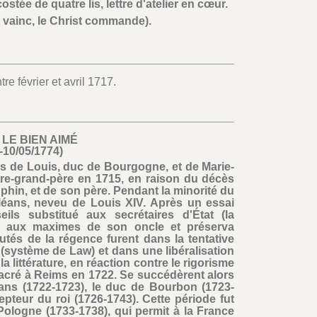
stée de quatre lis, lettre d'atelier en cœur.
t vainc, le Christ commande).
e février et avril 1717.
 LE BIEN AIMÉ
-10/05/1774)
fils de Louis, duc de Bourgogne, et de Marie-
ère-grand-père en 1715, en raison du décès
hin, et de son père. Pendant la minorité du
Orléans, neveu de Louis XIV. Après un essai
ls substitué aux secrétaires d'État (la
int aux maximes de son oncle et préserva
utés de la régence furent dans la tentative
(système de Law) et dans une libéralisation
a littérature, en réaction contre le rigorisme
sacré à Reims en 1722. Se succédèrent alors
ans (1722-1723), le duc de Bourbon (1723-
epteur du roi (1726-1743). Cette période fut
ologne (1733-1738), qui permit à la France