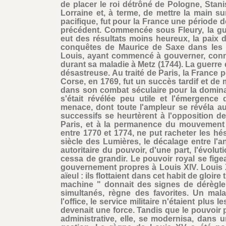
de placer le roi détrôné de Pologne, Stani
Lorraine et, à terme, de mettre la main su
pacifique, fut pour la France une période 
précédent. Commencée sous Fleury, la gu
eut des résultats moins heureux, la paix 
conquêtes de Maurice de Saxe dans les 
Louis, ayant commencé à gouverner, connut
durant sa maladie à Metz (1744). La guerre d
désastreuse. Au traité de Paris, la France 
Corse, en 1769, fut un succès tardif et de
dans son combat séculaire pour la dominati
s'était révélée peu utile et l'émergence 
menace, dont toute l'ampleur se révéla au s
successifs se heurtèrent à l'opposition 
Paris, et à la permanence du mouvement 
entre 1770 et 1774, ne put racheter les h
siècle des Lumières, le décalage entre l'a
autoritaire du pouvoir, d'une part, l'évolu
cessa de grandir. Le pouvoir royal se fige
gouvernement propres à Louis XIV. Louis X
aïeul : ils flottaient dans cet habit de gloire 
machine " donnait des signes de dérègleme
simultanés, règne des favorites. Un mala
l'office, le service militaire n'étaient plus
devenait une force. Tandis que le pouvoir p
administrative, elle, se modernisa, dans