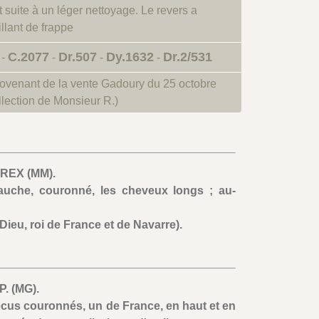
t suite à un léger nettoyage. Le revers a
llant de frappe
C.2077
Dr.507
Dy.1632
Dr.2/531
-
-
-
-
rovenant de la vente Gadoury du 25 octobre
llection de Monsieur R.)
. REX (MM).
uche, couronné, les cheveux longs ; au-
Dieu, roi de France et de Navarre).
P. (MG).
écus couronnés, un de France, en haut et en