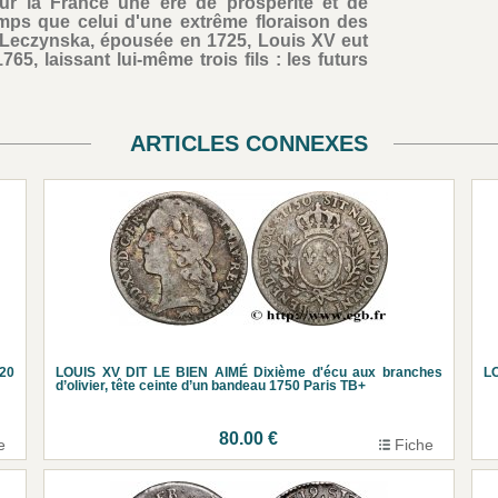
ur la France une ère de prospérité et de
s que celui d'une extrême floraison des
ie Leczynska, épousée en 1725, Louis XV eut
65, laissant lui-même trois fils : les futurs
ARTICLES CONNEXES
20
LOUIS XV DIT LE BIEN AIMÉ Dixième d'écu aux branches
LO
d’olivier, tête ceinte d’un bandeau 1750 Paris TB+
80.00 €
e
Fiche