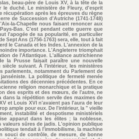
slas, beau-père de Louis XV, à la tête de la
r le duché. Le ministère de Fleury, d'esprit
de récupération après les épreuves du règne
erre de Succession d'Autriche (1741-1748)
d'Aix-la-Chapelle nous faisant renoncer aux
Pays-Bas. C'est pendant cette guerre que
 l'apogée de sa popularité, en particulier
e Sept Ans (1756-1763) sera, elle, tout à fait
perd le Canada et les Indes. L'annexion de la
 moindre importance. L'Angleterre triomphait
on de l'Atlantique. L'alliance autrichienne
de la Prusse faisait paraître une nouvelle
iècle suivant. À l'intérieur, les ministères
des parlements, notamment du Parlement de
janséniste. La politique de fermeté menée
ésitations des décennies précédentes. En ce
ncienne religion monarchique et la pratique
tion des esprits et des mœurs, de l'autre, ne
a dans la répétition servile des maximes de
V et Louis XVI n'avaient pas l'aura de leur
trop ample pour eux. De l'intérieur, la " vieille
nt, instabilité et despotisme ministériels
ise apparut dans les élites ; la noblesse,
 les valeurs sûres de jadis. L'opinion publique
olitique tendait à l'immobilisme, la machine
 un souci de contrôle, de mesure, de bonne