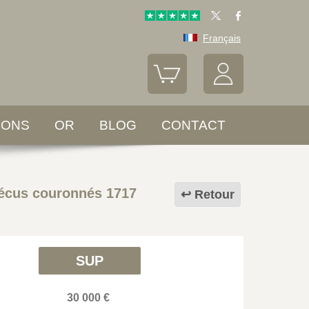
Français
LONS
OR
BLOG
CONTACT
 écus couronnés 1717
Retour
SUP
30 000 €