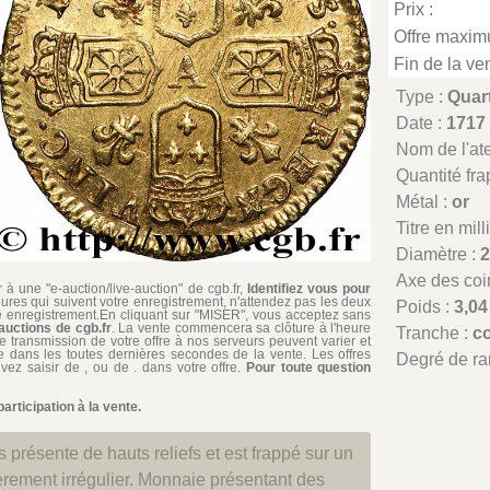
Prix :
Offre maxim
Fin de la ven
Type :
Quar
Date :
1717
Nom de l'atel
Quantité fr
Métal :
or
Titre en mil
Diamètre :
Axe des coi
à une "e-auction/live-auction" de cgb.fr,
Identifiez vous pour
ures qui suivent votre enregistrement, n'attendez pas les deux
Poids :
3,04
re enregistrement.En cliquant sur "MISER", vous acceptez sans
auctions de cgb.fr
. La vente commencera sa clôture à l'heure
Tranche :
c
de transmission de votre offre à nos serveurs peuvent varier et
iée dans les toutes dernières secondes de la vente. Les offres
Degré de ra
ez saisir de , ou de . dans votre offre.
Pour toute question
rticipation à la vente.
s présente de hauts reliefs et est frappé sur un
gèrement irrégulier. Monnaie présentant des