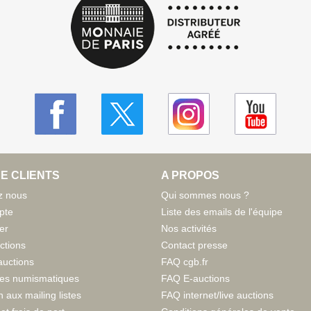
E CLIENTS
A PROPOS
z nous
Qui sommes nous ?
pte
Liste des emails de l'équipe
er
Nos activités
ctions
Contact presse
auctions
FAQ cgb.fr
tes numismatiques
FAQ E-auctions
n aux mailing listes
FAQ internet/live auctions