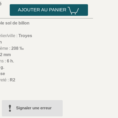
é
AJOUTER AU PANIER
e sol de billon
9
ier/ville :
Troyes
on
lième :
208 ‰
22 mm
ns :
6 h.
 g.
sse
reté :
R2
Signaler une erreur