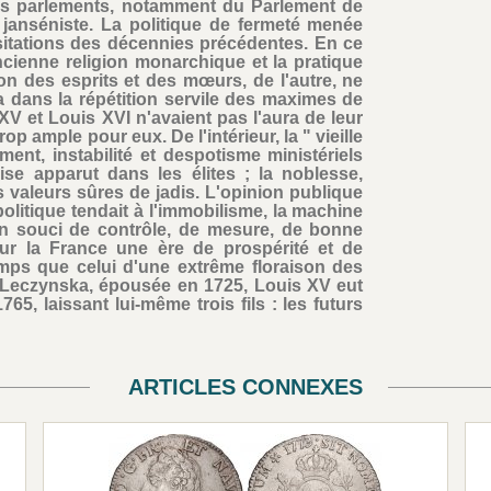
des parlements, notamment du Parlement de
janséniste. La politique de fermeté menée
ésitations des décennies précédentes. En ce
ncienne religion monarchique et la pratique
tion des esprits et des mœurs, de l'autre, ne
a dans la répétition servile des maximes de
V et Louis XVI n'avaient pas l'aura de leur
trop ample pour eux. De l'intérieur, la " vieille
nt, instabilité et despotisme ministériels
ise apparut dans les élites ; la noblesse,
 les valeurs sûres de jadis. L'opinion publique
olitique tendait à l'immobilisme, la machine
 un souci de contrôle, de mesure, de bonne
ur la France une ère de prospérité et de
s que celui d'une extrême floraison des
ie Leczynska, épousée en 1725, Louis XV eut
65, laissant lui-même trois fils : les futurs
ARTICLES CONNEXES