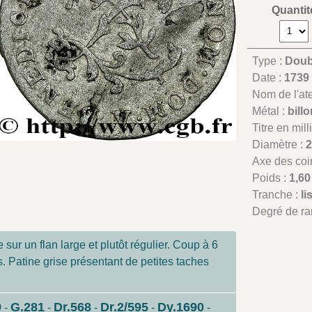
Quantit
Type :
Doubl
Date :
173
Nom de l'atel
Métal :
bill
Titre en mil
Diamètre :
Axe des coi
Poids :
1,60
Tranche :
li
Degré de ra
sur un flan large et plutôt régulier. Coup à 6
. Patine grise présentant de petites taches
9
G.281
Dr.568
Dr.2/595
Dy.1690
-
-
-
-
-