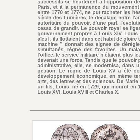
successifs se heurtèrent à l'opposition 
Paris, et à la permanence du mouvement 
entre 1770 et 1774, ne put racheter les h
siècle des Lumières, le décalage entre l'a
autoritaire du pouvoir, d'une part, l'évolu
cessa de grandir. Le pouvoir royal se fige
gouvernement propres à Louis XIV. Louis X
aïeul : ils flottaient dans cet habit de gloire 
machine " donnait des signes de dérègleme
simultanés, règne des favorites. Un mala
l'office, le service militaire n'étaient plus
devenait une force. Tandis que le pouvoir p
administrative, elle, se modernisa, dans
gestion. Le règne de Louis XV a été po
développement économique, en même temp
arts, des lettres et des sciences. De Mar
un fils, Louis, né en 1729, qui mourut en 17
Louis XVI, Louis XVIII et Charles X.