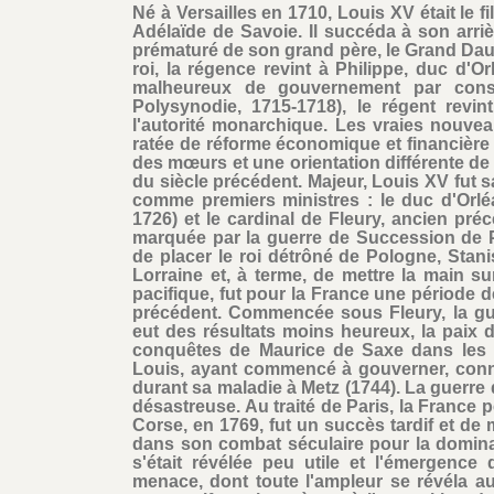
Né à Versailles en 1710, Louis XV était le 
Adélaïde de Savoie. Il succéda à son arri
prématuré de son grand père, le Grand Daup
roi, la régence revint à Philippe, duc d'
malheureux de gouvernement par consei
Polysynodie, 1715-1718), le régent rev
l'autorité monarchique. Les vraies nouvea
ratée de réforme économique et financière 
des mœurs et une orientation différente de l
du siècle précédent. Majeur, Louis XV fut 
comme premiers ministres : le duc d'Orlé
1726) et le cardinal de Fleury, ancien préc
marquée par la guerre de Succession de P
de placer le roi détrôné de Pologne, Stani
Lorraine et, à terme, de mettre la main su
pacifique, fut pour la France une période 
précédent. Commencée sous Fleury, la gu
eut des résultats moins heureux, la paix 
conquêtes de Maurice de Saxe dans les 
Louis, ayant commencé à gouverner, connut
durant sa maladie à Metz (1744). La guerre d
désastreuse. Au traité de Paris, la France 
Corse, en 1769, fut un succès tardif et de
dans son combat séculaire pour la dominati
s'était révélée peu utile et l'émergence 
menace, dont toute l'ampleur se révéla au s