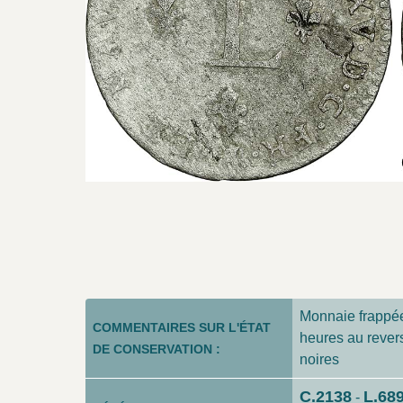
Monnaie frappée 
COMMENTAIRES SUR L'ÉTAT
heures au revers
DE CONSERVATION :
noires
C.2138
L.68
-