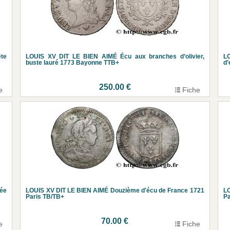
ête
LOUIS XV DIT LE BIEN AIMÉ Écu aux branches d’olivier,
L
buste lauré 1773 Bayonne TTB+
d’
250.00 €
e
Fiche
sée
LOUIS XV DIT LE BIEN AIMÉ Douzième d'écu de France 1721
L
Paris TB/TB+
Pa
70.00 €
e
Fiche