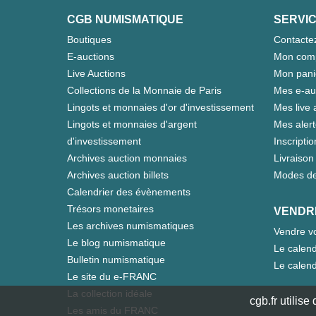
CGB NUMISMATIQUE
SERVIC
Boutiques
Contacte
E-auctions
Mon com
Live Auctions
Mon pani
Collections de la Monnaie de Paris
Mes e-au
Lingots et monnaies d'or d'investissement
Mes live 
Lingots et monnaies d'argent
Mes aler
d'investissement
Inscriptio
Archives auction monnaies
Livraison 
Archives auction billets
Modes de
Calendrier des évènements
Trésors monetaires
VENDR
Les archives numismatiques
Vendre vo
Le blog numismatique
Le calend
Bulletin numismatique
Le calend
Le site du e-FRANC
La collection idéale
cgb.fr utilis
Les amis du FRANC