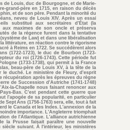
fils de Louis, duc de Bourgogne, et de Marie-
ère-grand-père en 1715, en raison du décès
hin, et de son père. Pendant la minorité du
Orléans, neveu de Louis XIV. Après un essai
ls substitué aux secrétaires d'État (la
int aux maximes de son oncle et préserva
utés de la régence furent dans la tentative
(système de Law) et dans une libéralisation
a littérature, en réaction contre le rigorisme
sacré à Reims en 1722. Se succédèrent alors
ans (1722-1723), le duc de Bourbon (1723-
epteur du roi (1726-1743). Cette période fut
ologne (1733-1738), qui permit à la France
slas, beau-père de Louis XV, à la tête de la
r le duché. Le ministère de Fleury, d'esprit
de récupération après les épreuves du règne
erre de Succession d'Autriche (1741-1748)
d'Aix-la-Chapelle nous faisant renoncer aux
Pays-Bas. C'est pendant cette guerre que
 l'apogée de sa popularité, en particulier
e Sept Ans (1756-1763) sera, elle, tout à fait
perd le Canada et les Indes. L'annexion de la
 moindre importance. L'Angleterre triomphait
on de l'Atlantique. L'alliance autrichienne
de la Prusse faisait paraître une nouvelle
iècle suivant. À l'intérieur, les ministères