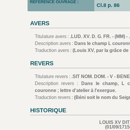
RÉFÉRENCE OUVRAGE :
Cl.8 p. 86
AVERS
Titulature avers :
.LUD. XV. D. G. FR. - (MM) 
Description avers :
Dans le champ L couronnée
Traduction avers :
(Louis XV, par la grâce de 
REVERS
Titulature revers :
.SIT NOM. DOM. - V - BEN
Description revers :
Dans le champ, L c
couronne ; lettre d'atelier à l'exergue.
Traduction revers :
(Béni soit le nom du Seig
HISTORIQUE
LOUIS XV DIT
(01/09/1715