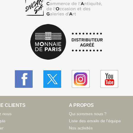
E CLIENTS
A PROPOS
z nous
Qui sommes nous ?
pte
Liste des emails de l'équipe
er
Nos activités