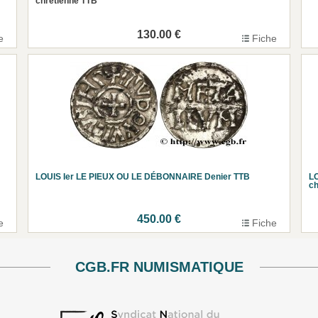
chrétienne TTB
130.00 €
e
Fiche
LOUIS Ier LE PIEUX OU LE DÉBONNAIRE Denier TTB
LO
ch
450.00 €
e
Fiche
CGB.FR NUMISMATIQUE