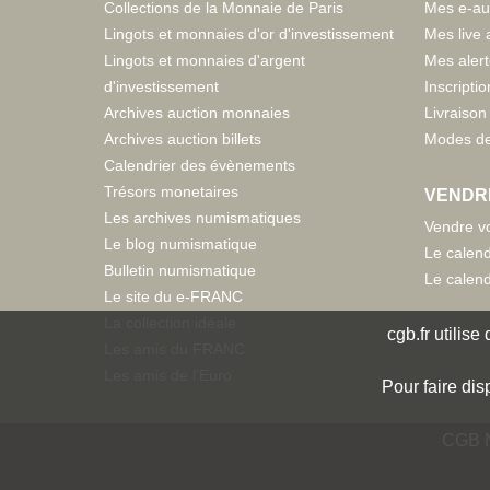
Collections de la Monnaie de Paris
Mes e-au
Lingots et monnaies d'or d'investissement
Mes live 
Lingots et monnaies d'argent
Mes aler
d'investissement
Inscriptio
Archives auction monnaies
Livraison 
Archives auction billets
Modes de
Calendrier des évènements
Trésors monetaires
VENDR
Les archives numismatiques
Vendre vo
Le blog numismatique
Le calend
Bulletin numismatique
Le calend
Le site du e-FRANC
La collection idéale
cgb.fr utilis
Les amis du FRANC
Les amis de l'Euro
Pour faire dis
CGB N