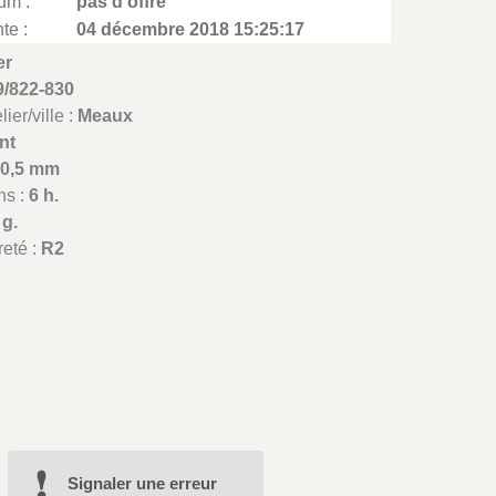
um :
pas d'offre
te :
04 décembre 2018 15:25:17
er
9/822-830
ier/ville :
Meaux
nt
20,5 mm
ns :
6 h.
 g.
reté :
R2
Signaler une erreur