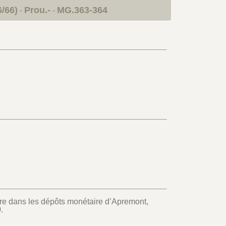
6/66)
Prou.-
MG.363-364
-
-
ntre dans les dépôts monétaire d’Apremont,
.