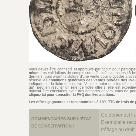
Vous devez être connecté et approuvé par cgb.fr pour participer 
miser
. Les validations de compte sont effectuées dans les 48 he
derniers jours avant la clôture d'une vente pour procéder à vot
réserve
les conditions générales des ventes privées des live 
indiquée sur la fiche descriptive. Veuillez noter que les délais 
qu'il peut en résulter un rejet de votre offre si elle est expéd
doivent être effectuées avec des nombres entiers, vous ne pouv
cliquez ici pour consulter la FAQ des live auctions.
Les offres gagnantes seront soumises à 18% TTC de frais de pa
Ce denier est fra
COMMENTAIRES SUR L'ÉTAT
Exemplaire reco
DE CONSERVATION :
tréflage au droit