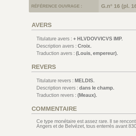
G.n° 16 (pl. 1
RÉFÉRENCE OUVRAGE :
AVERS
Titulature avers :
+ HLVDOVVICVS IMP.
Description avers :
Croix.
Traduction avers :
(Louis, empereur).
REVERS
Titulature revers :
MELDIS.
Description revers :
dans le champ.
Traduction revers :
(Meaux).
COMMENTAIRE
Ce type monétaire est assez rare. Il se renco
Angers et de Belvézet, tous enterrés avant 830