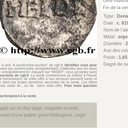
Offre maxim
Fin de la ven
Type :
Deni
Date :
c. 81
Nom de l'atel
Métal :
arge
Diamètre :
Axe des coi
Poids :
1,65
Degré de ra
à une "e-auction/live-auction" de cgb.fr,
Identifiez vous pour
ures qui suivent votre enregistrement, n'attendez pas les deux
re enregistrement.En cliquant sur "MISER", vous acceptez sans
auctions de cgb.fr
. La vente commencera sa clôture à l'heure
de transmission de votre offre à nos serveurs peuvent varier et
iée dans les toutes dernières secondes de la vente. Les offres
ez saisir de , ou de . dans votre offre.
Pour toute question
rticipation à la vente.
ppé sur un flan large, irrégulier et voilé.
uvert d’une patine grise hétérogène. Léger