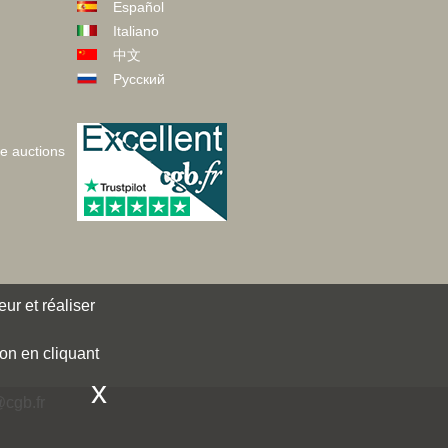
Español
Italiano
中文
Русский
ve auctions
ur et réaliser
ion en cliquant
x
cgb.fr