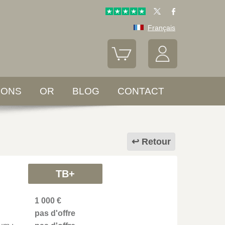
Français
LONS
OR
BLOG
CONTACT
Retour
TB+
1 000 €
pas d'offre