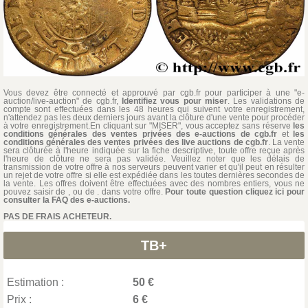
Vous devez être connecté et approuvé par cgb.fr pour participer à une "e-
auction/live-auction" de cgb.fr,
Identifiez vous pour miser
. Les validations de
compte sont effectuées dans les 48 heures qui suivent votre enregistrement,
n'attendez pas les deux derniers jours avant la clôture d'une vente pour procéder
à votre enregistrement.En cliquant sur "MISER", vous acceptez sans réserve
les
conditions générales des ventes privées des e-auctions de cgb.fr
et
les
conditions générales des ventes privées des live auctions de cgb.fr
. La vente
sera clôturée à l'heure indiquée sur la fiche descriptive, toute offre reçue après
l'heure de clôture ne sera pas validée. Veuillez noter que les délais de
transmission de votre offre à nos serveurs peuvent varier et qu'il peut en résulter
un rejet de votre offre si elle est expédiée dans les toutes dernières secondes de
la vente. Les offres doivent être effectuées avec des nombres entiers, vous ne
pouvez saisir de , ou de . dans votre offre.
Pour toute question cliquez ici pour
consulter la FAQ des e-auctions.
PAS DE FRAIS ACHETEUR.
TB+
Estimation :
50 €
Prix :
6 €