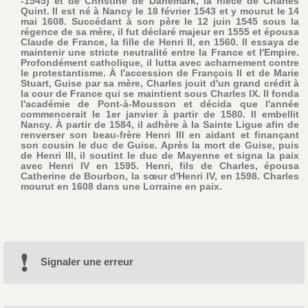
-1545) et de Christine de Danemark, la nièce de Charles
Quint. Il est né à Nancy le 18 février 1543 et y mourut le 14
mai 1608. Succédant à son père le 12 juin 1545 sous la
régence de sa mère, il fut déclaré majeur en 1555 et épousa
Claude de France, la fille de Henri II, en 1560. Il essaya de
maintenir une stricte neutralité entre la France et l'Empire.
Profondément catholique, il lutta avec acharnement contre
le protestantisme. À l'accession de François II et de Marie
Stuart, Guise par sa mère, Charles jouit d'un grand crédit à
la cour de France qui se maintient sous Charles IX. Il fonda
l'académie de Pont-à-Mousson et décida que l'année
commencerait le 1er janvier à partir de 1580. Il embellit
Nancy. À partir de 1584, il adhère à la Sainte Ligue afin de
renverser son beau-frère Henri III en aidant et finançant
son cousin le duc de Guise. Après la mort de Guise, puis
de Henri III, il soutint le duc de Mayenne et signa la paix
avec Henri IV en 1595. Henri, fils de Charles, épousa
Catherine de Bourbon, la sœur d'Henri IV, en 1598. Charles
mourut en 1608 dans une Lorraine en paix.
Signaler une erreur