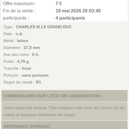
Offre maximum :
7 €
Fin de la vente :
18 mai 2026 20:03:40
participants :
4 participants
Type :
CHARLES III LE GRAND DUC
Date :
n.d.
Métal :
laiton
Diamètre :
27,5 mm
Axe des coins :
6 h.
Poids :
4,79 g.
Tranche :
lisse
Poinçon :
sans poinçon
Degré de rareté :
R1
COMMENTAIRES SUR L'ÉTAT DE CONSERVATION :
Jeton ayant été nettoyé. Flan d’aspect voilé avec de l’usure sur les
reliefs et quelques faiblesses de frappe
RÉFÉRENCE OUVRAGE :