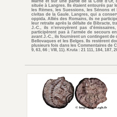
Marne et sur une partie de la Côte d'Or, d
située à Langres. Ils étaient entourés par
les Rèmes, les Suessions, les Sénons et 
civitas de la Gaule. Langres, qui a conser
oppida. Alliés des Romains, ils ne particip
leur retraite après la défaite de Bibracte, tr
J.-C., ils n'envoyèrent pas d'émissaires
participèrent pas à l'armée de secours e
avant J.-C., ils fournirent un contingent d
Bellovaques et les Belges. Ils restèrent don
plusieurs fois dans les Commentaires de César
9, 63, 66 ; VIII, 11). Kruta : 21 111, 184, 187, 