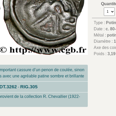
Quantit
Type :
Potin
Date :
c. 80
Métal :
poti
Diamètre :
Axe des coi
Poids :
3,19
important cassure d’un penon de coulée, sinon
fs avec une agréable patine sombre et brillante
DT.3262
RIG.305
-
rovient de la collection R. Chevallier (1922-