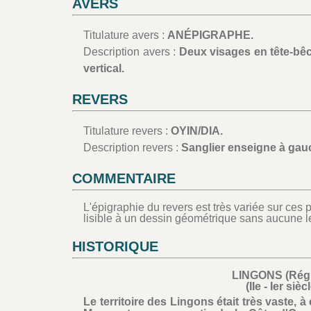
AVERS
Titulature avers :
ANÉPIGRAPHE.
Description avers :
Deux visages en tête-bêc
vertical.
REVERS
Titulature revers :
OYIN/DIA.
Description revers :
Sanglier enseigne à gau
COMMENTAIRE
L'épigraphie du revers est très variée sur ce
lisible à un dessin géométrique sans aucune l
HISTORIQUE
LINGONS (Régi
(IIe - Ier siè
Le territoire des Lingons était très vaste, 