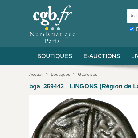
BOUTIQUES
E-AUCTIONS
L
Accueil
>
Boutiques
>
Gauloises
bga_359442
-
LINGONS (Région de Lan