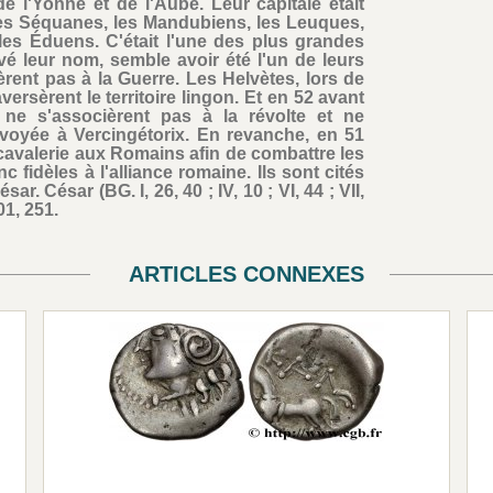
e l'Yonne et de l'Aube. Leur capitale était
 les Séquanes, les Mandubiens, les Leuques,
les Éduens. C'était l'une des plus grandes
vé leur nom, semble avoir été l'un de leurs
èrent pas à la Guerre. Les Helvètes, lors de
aversèrent le territoire lingon. Et en 52 avant
, ne s'associèrent pas à la révolte et ne
nvoyée à Vercingétorix. En revanche, en 51
e cavalerie aux Romains afin de combattre les
c fidèles à l'alliance romaine. Ils sont cités
. César (BG. I, 26, 40 ; IV, 10 ; VI, 44 ; VII,
201, 251.
ARTICLES CONNEXES