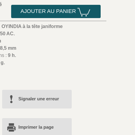
é
AJOUTER AU PANIER
 OYINDIA à la tête janiforme
-50 AC.
n
18,5 mm
ns :
9 h.
 g.
Signaler une erreur
Imprimer la page