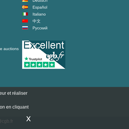
Deutsch
Español
Italiano
中文
Русский
ve auctions
ur et réaliser
ion en cliquant
x
cgb.fr