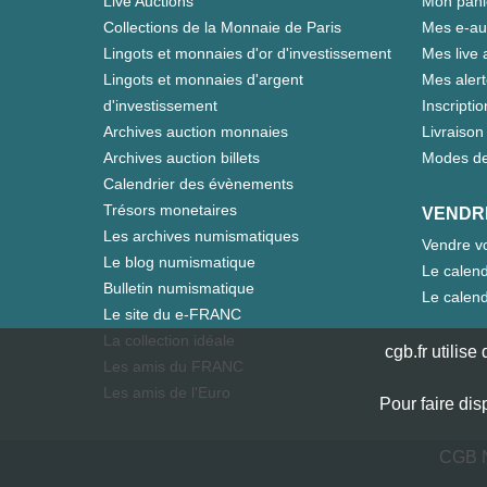
Live Auctions
Mon pani
Collections de la Monnaie de Paris
Mes e-au
Lingots et monnaies d'or d'investissement
Mes live 
Lingots et monnaies d'argent
Mes aler
d'investissement
Inscriptio
Archives auction monnaies
Livraison 
Archives auction billets
Modes de
Calendrier des évènements
Trésors monetaires
VENDR
Les archives numismatiques
Vendre vo
Le blog numismatique
Le calend
Bulletin numismatique
Le calend
Le site du e-FRANC
La collection idéale
cgb.fr utilis
Les amis du FRANC
Les amis de l'Euro
Pour faire dis
CGB N