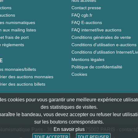
er
Nos activités
ctions
Contact presse
auctions
FAQ cgb.fr
tes numismatiques
FAQ E-auctions
n aux mailing listes
FAQ internet/live auctions
et frais de port
Conditions générales de vente
 règlements
Conditions d'utilisation e-auctions
Conditions d'utilisation Internet/Li
Mentions légales
E
Politique de confidentialité
s monnaies/billets
Cookies
rier des auctions monnaies
rier des auctions billets
e des cookies pour vous garantir une meilleure expérience utilisate
des statistiques de visites.
paraître le bandeau, vous devez accepter ou refuser leur utilisat
sur les boutons correspondants.
En savoir plus
umismatique Paris - 36 rue Vivienne - 75002 PARIS -
contact@
TOUT ACCEPTER
TOUT REFUSER