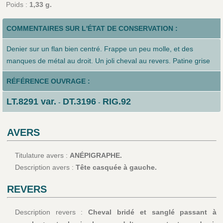
Poids :
1,33 g.
COMMENTAIRES SUR L'ÉTAT DE CONSERVATION :
Denier sur un flan bien centré. Frappe un peu molle, et des
manques de métal au droit. Un joli cheval au revers. Patine grise
RÉFÉRENCE OUVRAGE :
LT.8291 var.
DT.3196
RIG.92
-
-
AVERS
Titulature avers :
ANÉPIGRAPHE.
Description avers :
Tête casquée à gauche.
REVERS
Description revers :
Cheval bridé et sanglé passant à