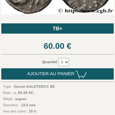
TB+
60.00
€
Quantité
AJOUTER AU PANIER
Type :
Denier KALETEDOY, B5
Date :
c. 80-50 AC.
Métal :
argent
Diamètre :
13,5 mm
Axe des coins :
10 h.