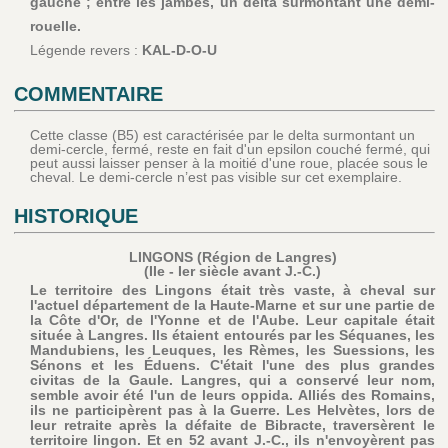
gauche ; entre les jambes, un delta surmontant une demi-
rouelle.
Légende revers :
KAL-D-O-U
COMMENTAIRE
Cette classe (B5) est caractérisée par le delta surmontant un
demi-cercle, fermé, reste en fait d'un epsilon couché fermé, qui
peut aussi laisser penser à la moitié d'une roue, placée sous le
cheval. Le demi-cercle n’est pas visible sur cet exemplaire.
HISTORIQUE
LINGONS (Région de Langres)
(IIe - Ier siècle avant J.-C.)
Le territoire des Lingons était très vaste, à cheval sur
l'actuel département de la Haute-Marne et sur une partie de
la Côte d'Or, de l'Yonne et de l'Aube. Leur capitale était
située à Langres. Ils étaient entourés par les Séquanes, les
Mandubiens, les Leuques, les Rèmes, les Suessions, les
Sénons et les Éduens. C'était l'une des plus grandes
civitas de la Gaule. Langres, qui a conservé leur nom,
semble avoir été l'un de leurs oppida. Alliés des Romains,
ils ne participèrent pas à la Guerre. Les Helvètes, lors de
leur retraite après la défaite de Bibracte, traversèrent le
territoire lingon. Et en 52 avant J.-C., ils n'envoyèrent pas