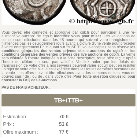
Vous devez être connecté et approuvé par cgb.fr pour participer à une "e-
auction/live-auction" de cgb.fr,
Identifiez vous pour miser
. Les validations de
compte sont effectuées dans les 48 heures qui suivent votre enregistrement,
n'attendez pas les deux derniers jours avant la clôture d'une vente pour procéder
à votre enregistrement.En cliquant sur "MISER", vous acceptez sans réserve
les
conditions générales des ventes privées des e-auctions de cgb.fr
et
les
conditions générales des ventes privées des live auctions de cgb.fr
. La vente
sera clôturée à l'heure indiquée sur la fiche descriptive, toute offre reçue après
l'heure de clôture ne sera pas validée. Veuillez noter que les délais de
transmission de votre offre à nos serveurs peuvent varier et qu'il peut en résulter
un rejet de votre offre si elle est expédiée dans les toutes dernières secondes de
la vente. Les offres doivent être effectuées avec des nombres entiers, vous ne
pouvez saisir de , ou de . dans votre offre.
Pour toute question cliquez ici pour
consulter la FAQ des e-auctions.
PAS DE FRAIS ACHETEUR.
TB+/TTB+
Estimation :
70 €
Prix :
53 €
Offre maximum :
77 €