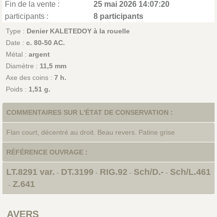
Fin de la vente :
25 mai 2026 14:07:20
participants :
8 participants
Type :
Denier KALETEDOY à la rouelle
Date :
c. 80-50 AC.
Métal :
argent
Diamètre :
11,5 mm
Axe des coins :
7 h.
Poids :
1,51 g.
COMMENTAIRES SUR L'ÉTAT DE CONSERVATION :
Flan court, décentré au droit. Beau revers. Patine grise
RÉFÉRENCE OUVRAGE :
LT.8291 var.
DT.3199
RIG.92
Sch/D.-
Sch/L.461
-
-
-
-
Z.641
-
AVERS