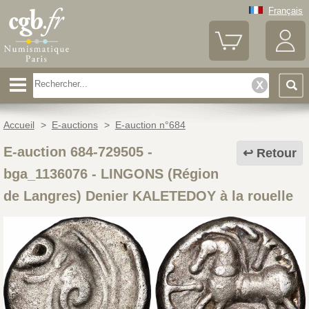
Français
Accueil
>
E-auctions
>
E-auction n°684
E-auction 684-729505 -
Retour
bga_1136076
-
LINGONS (Région
de Langres) Denier KALETEDOY à la rouelle