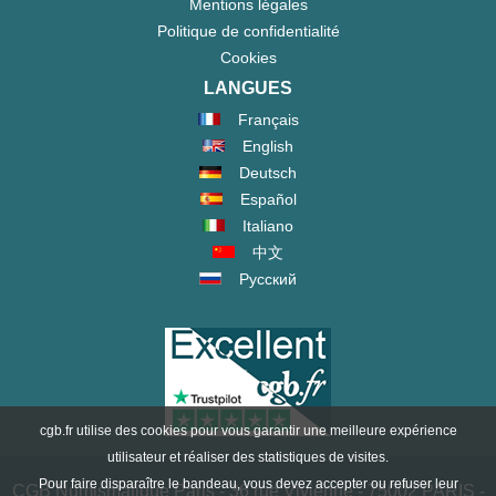
Mentions légales
Politique de confidentialité
Cookies
LANGUES
Français
English
Deutsch
Español
Italiano
中文
Русский
cgb.fr utilise des cookies pour vous garantir une meilleure expérience
utilisateur et réaliser des statistiques de visites.
Pour faire disparaître le bandeau, vous devez accepter ou refuser leur
CGB Numismatique Paris - 36 rue Vivienne - 75002 PARIS -