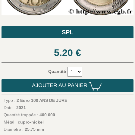
SPL
5.20
€
Quantité
AJOUTER AU PANIER
Type :
2 Euro 100 ANS DE JURE
Date :
2021
Quantité frappée :
400.000
Métal :
cupro-nickel
Diamètre :
25,75 mm