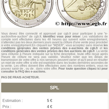
Vous devez être connecté et approuvé par cgb.fr pour participer à une "e-
auction/live-auction" de cgb.fr,
Identifiez vous pour miser
. Les validations de
compte sont effectuées dans les 48 heures qui suivent votre enregistrement,
n'attendez pas les deux derniers jours avant la clôture d'une vente pour procéder
à votre enregistrement.En cliquant sur "MISER", vous acceptez sans réserve
les
conditions générales des ventes privées des e-auctions de cgb.fr
et
les
conditions générales des ventes privées des live auctions de cgb.fr
. La vente
sera clôturée à l'heure indiquée sur la fiche descriptive, toute offre reçue après
l'heure de clôture ne sera pas validée. Veuillez noter que les délais de
transmission de votre offre à nos serveurs peuvent varier et qu'il peut en résulter
un rejet de votre offre si elle est expédiée dans les toutes dernières secondes de
la vente. Les offres doivent être effectuées avec des nombres entiers, vous ne
pouvez saisir de , ou de . dans votre offre.
Pour toute question cliquez ici pour
consulter la FAQ des e-auctions.
PAS DE FRAIS ACHETEUR.
SPL
Estimation :
5 €
Prix :
4 €