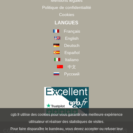
Mentions légales
Politique de confidentialité
Cookies
LANGUES
Français
English
Deutsch
Español
Italiano
中文
Русский
cgb.fr utilise des cookies pour vous garantir une meilleure expérience
utilisateur et réaliser des statistiques de visites.
Pour faire disparaître le bandeau, vous devez accepter ou refuser leur
CGB Numismatique Paris - 36 rue Vivienne - 75002 PARIS -