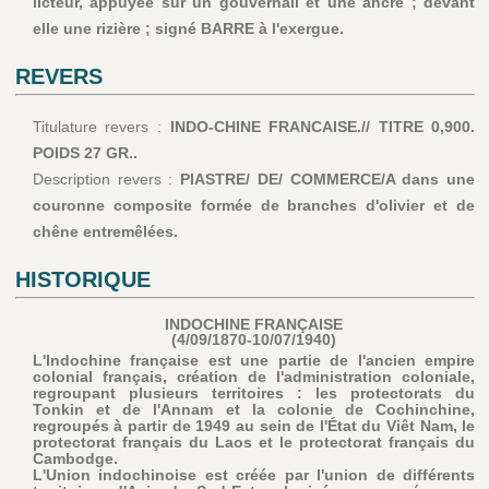
licteur, appuyée sur un gouvernail et une ancre ; devant
elle une rizière ; signé BARRE à l'exergue.
REVERS
Titulature revers :
INDO-CHINE FRANCAISE.// TITRE 0,900.
POIDS 27 GR..
Description revers :
PIASTRE/ DE/ COMMERCE/A dans une
couronne composite formée de branches d'olivier et de
chêne entremêlées.
HISTORIQUE
INDOCHINE FRANÇAISE
(4/09/1870-10/07/1940)
L'Indochine française est une partie de l'ancien empire
colonial français, création de l'administration coloniale,
regroupant plusieurs territoires : les protectorats du
Tonkin et de l'Annam et la colonie de Cochinchine,
regroupés à partir de 1949 au sein de l'État du Viêt Nam, le
protectorat français du Laos et le protectorat français du
Cambodge.
L'Union indochinoise est créée par l'union de différents