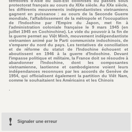
territoires d'Asie du Sud-Est colonisés ou passés sous
protectorat français au cours du XIXe siècle. Au XXe siècle,
les différents mouvements indépendantistes vietnamiens
gagnent en puissance : au cours de la Seconde Guerre
mondiale, l'affaiblissement de la métropole et l'occupation
de l'Indochine par l'Empire du Japon, met fin à
l'administration coloniale française le 9 mars 1945 (en
juillet 1945 en Cochinchine). Le vide du pouvoir à la fin de
la guerre permet au Việt Minh, mouvement indépendantiste
vietnamien animé par le Parti communiste indochinois, de
s'emparer du nord du pays. Les tentatives de conciliation
et de réforme du statut de l'Indochine échouent et
aboutissent en 1946 à la guerre d'Indochine. Devant
l'impasse politique et militaire, la France doit se résoudre à
abandonner l'Indochine, dont les composantes
vietnamienne, laotienne et cambodgienne voient leurs
indépendances reconnues par les accords de Genève de
1954, qui officialisent également la partition du Viêt Nam,
comme le souhaitaient les Américains et les Chinois
.
Signaler une erreur