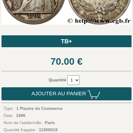
TB+
70.00
€
Quantité
AJOUTER AU PANIER
Type :
1 Piastre de Commerce
Date :
1896
Nom de l'atelier/ville :
Paris
Quantité frappée :
11858018