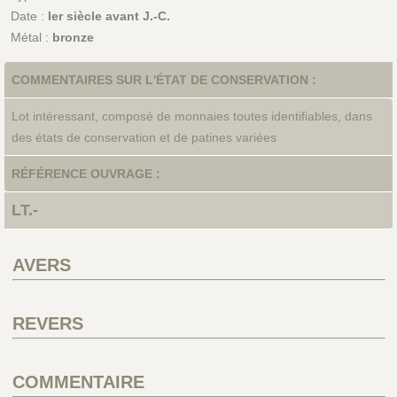
Date :
Ier siècle avant J.-C.
Métal :
bronze
COMMENTAIRES SUR L'ÉTAT DE CONSERVATION :
Lot intéressant, composé de monnaies toutes identifiables, dans
des états de conservation et de patines variées
RÉFÉRENCE OUVRAGE :
LT.-
AVERS
REVERS
COMMENTAIRE