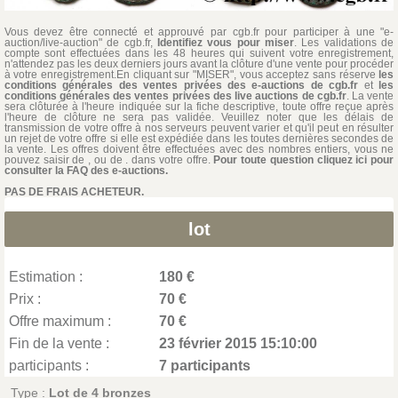
Vous devez être connecté et approuvé par cgb.fr pour participer à une "e-
auction/live-auction" de cgb.fr,
Identifiez vous pour miser
. Les validations de
compte sont effectuées dans les 48 heures qui suivent votre enregistrement,
n'attendez pas les deux derniers jours avant la clôture d'une vente pour procéder
à votre enregistrement.En cliquant sur "MISER", vous acceptez sans réserve
les
conditions générales des ventes privées des e-auctions de cgb.fr
et
les
conditions générales des ventes privées des live auctions de cgb.fr
. La vente
sera clôturée à l'heure indiquée sur la fiche descriptive, toute offre reçue après
l'heure de clôture ne sera pas validée. Veuillez noter que les délais de
transmission de votre offre à nos serveurs peuvent varier et qu'il peut en résulter
un rejet de votre offre si elle est expédiée dans les toutes dernières secondes de
la vente. Les offres doivent être effectuées avec des nombres entiers, vous ne
pouvez saisir de , ou de . dans votre offre.
Pour toute question cliquez ici pour
consulter la FAQ des e-auctions.
PAS DE FRAIS ACHETEUR.
lot
Estimation :
180 €
Prix :
70 €
Offre maximum :
70 €
Fin de la vente :
23 février 2015 15:10:00
participants :
7 participants
Type :
Lot de 4 bronzes