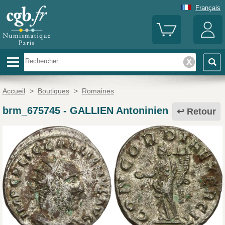
Français
Accueil
>
Boutiques
>
Romaines
brm_675745
-
GALLIEN Antoninien
Retour