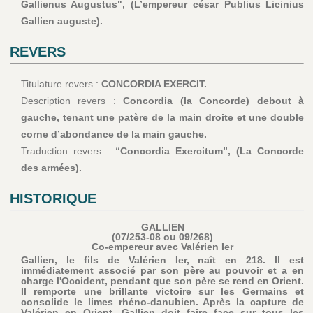
Gallienus Augustus", (L’empereur césar Publius Licinius
Gallien auguste).
REVERS
Titulature revers :
CONCORDIA EXERCIT.
Description revers :
Concordia (la Concorde) debout à
gauche, tenant une patère de la main droite et une double
corne d’abondance de la main gauche.
Traduction revers :
“Concordia Exercitum”, (La Concorde
des armées).
HISTORIQUE
GALLIEN
(07/253-08 ou 09/268)
Co-empereur avec Valérien Ier
Gallien, le fils de Valérien Ier, naît en 218. Il est
immédiatement associé par son père au pouvoir et a en
charge l'Occident, pendant que son père se rend en Orient.
Il remporte une brillante victoire sur les Germains et
consolide le limes rhéno-danubien. Après la capture de
Valérien en Orient, Gallien doit faire face sur tous les