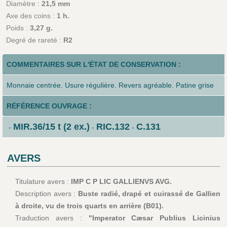
Diamètre :
21,5 mm
Axe des coins :
1 h.
Poids :
3,27 g.
Degré de rareté :
R2
COMMENTAIRES SUR L'ÉTAT DE CONSERVATION :
Monnaie centrée. Usure régulière. Revers agréable. Patine grise
RÉFÉRENCE OUVRAGE :
MIR.36/15 t (2 ex.)
RIC.132
C.131
-
-
-
AVERS
Titulature avers :
IMP C P LIC GALLIENVS AVG.
Description avers :
Buste radié, drapé et cuirassé de Gallien
à droite, vu de trois quarts en arrière (B01).
Traduction avers :
"Imperator Cæsar Publius Licinius