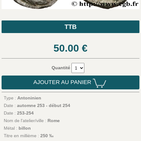
TTB
50.00
€
Quantité
AJOUTER AU PANIER
Type :
Antoninien
Date :
automne 253 - début 254
Date :
253-254
Nom de l'atelier/ville :
Rome
Métal :
billon
Titre en millième :
250 ‰